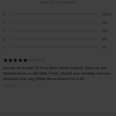
Basert på 1 anmeldelser
5
100%
4
0%
3
0%
2
0%
1
0%
2023-04-10
Jeg har vel forsøkt 75 % av Mark Jakobs luktene. Dette var den
definitivt beste av alle hittill. Fresh, vårduft men samtidig med noe
luksuriøst over seg. Måtte denne komme for å bli!
Tove M.