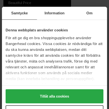
Beautiful Price
Samtycke
Information
Om
Informasjon
De mest trendy hårspennene for å dele opp og style håret ditt.
Denna webbplats använder cookies
Bruk disse klipsene til å dele håret i seksjoner slik at du enkelt kan
För att ge dig en bra shoppingupplevelse använder
føne og krølle håret. Våre Mermade Grip Clips i rosa er lette og
Bangerhead cookies. Vissa cookies är nödvändiga för att
holdbare og gir deg det ultimate grepet!
du ska kunna använda webbplatsen, medan ditt
samtycke krävs för att använda cookies för att förbättra
Artikkelnummer: 203645
våra tjänster, mäta och analysera trafik, förse dig med
Kategorier:
relevant och anpassat innehåll/annonser samt för att
Hjem
aktivera funktioner som används på sociala medier
Accessories
media (kan innefatta behandling av personuppgifter).
Hårbånd & Hårpynt
Data som samlas in delas med cookieleverantören.
Hårklemmer
Genom att trycka på "Tillåt alla cookies" accepterar du
Grip Clips
alla cookies, medan du under "Detaljer" kan anpassa
Tillåt alla cookies
användningen av cookies. Du kan när som helst återkalla
ditt samtycke. För mer information se vår Cookie Policy