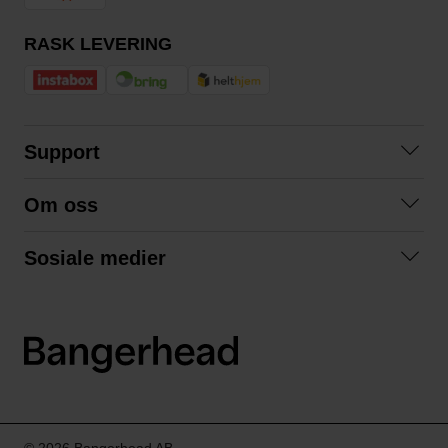
RASK LEVERING
Support
Kontakt oss
Om oss
Spørsmål og svar
Om oss
Kjøpsvilkår
Sosiale medier
Samarbeid med oss
Bytte og retur
Facebook
Bærekraft og miljø
Personvernerklæring
Instagram
Frakt og levering
LinkedIn