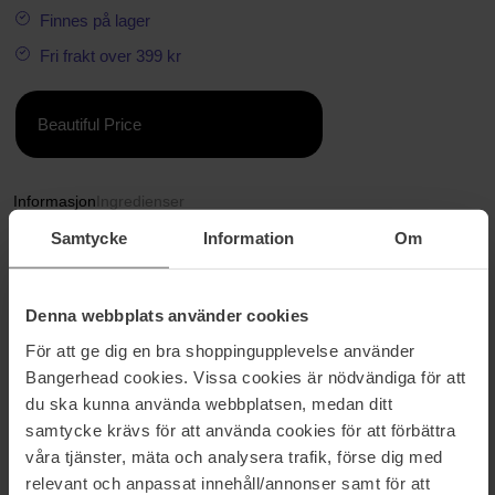
Finnes på lager
Fri frakt over 399 kr
Beautiful Price
Informasjon
Ingredienser
Samtycke
Information
Om
Tea Ceremony Collection er et elegant sett fra Molton Brown - en
raffinert duo bestående av Tea Ceremony Eau de Parfum i en
praktisk reisestørrelse og Tea Ceremony Bath & Shower Gel.
Denna webbplats använder cookies
Tea Ceremony er en harmonisk duftopplevelse inspirert av
japanske teseremonier.
För att ge dig en bra shoppingupplevelse använder
Søte nashi-pærer utfolder seg for å avsløre en dristig matcha-
Bangerhead cookies. Vissa cookies är nödvändiga för att
akkord og fyldig grønn te, forseglet med hinoki-tre for en mykt
du ska kunna använda webbplatsen, medan ditt
røykfylt og elegant karakter.
samtycke krävs för att använda cookies för att förbättra
våra tjänster, mäta och analysera trafik, förse dig med
- Eau de Parfum (7,5 ml) og Bath & Shower Gel (300 ml)
relevant och anpassat innehåll/annonser samt för att