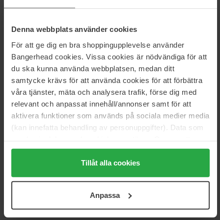
unik blomsterbukett med kremete elementer, laget eksklusivt for
Mugler, bringer tankene til galakser langt unna. En nydelig
vaniljeinfusjon toppet med den banebrytende trøttnoten Amber
Denna webbplats använder cookies
Xtreme henter sin inspirasjon fra det uventede lysfenomenet på
För att ge dig en bra shoppingupplevelse använder
den steinete himmelen.
Bangerhead cookies. Vissa cookies är nödvändiga för att
Størrelse: 50 ml
du ska kunna använda webbplatsen, medan ditt
samtycke krävs för att använda cookies för att förbättra
Artikkelnummer: 112122
våra tjänster, mäta och analysera trafik, förse dig med
Kategorier:
relevant och anpassat innehåll/annonser samt för att
aktivera funktioner som används på sociala medier media
Hjem
(kan innefatta behandling av personuppgifter). Data som
Parfyme
samlas in delas med cookieleverantören. Genom att
Dameparfyme
Angel Elixir Le Parfum
trycka på "Tillåt alla cookies" accepterar du alla cookies,
medan du under "Detaljer" kan anpassa användningen av
Tillåt alla cookies
cookies. Du kan när som helst återkalla ditt samtycke.
För mer information se vår Cookie Policy samt vår
Anmeldelser (1)
Spørsmål og svar (0)
Anpassa
Integritetspolicy.