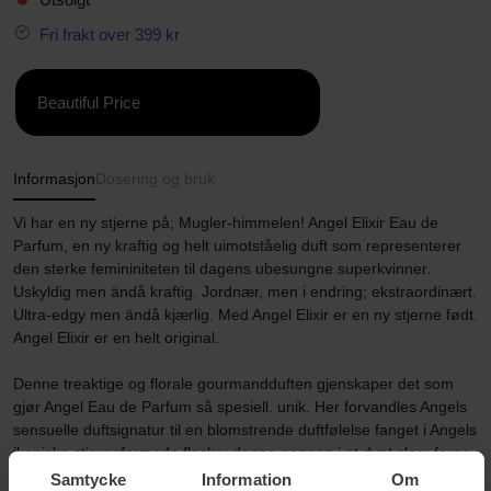
Fri frakt over 399 kr
Beautiful Price
Informasjon
Dosering og bruk
Vi har en ny stjerne på; Mugler-himmelen! Angel Elixir Eau de
Parfum, en ny kraftig og helt uimotståelig duft som representerer
den sterke femininiteten til dagens ubesungne superkvinner.
Uskyldig men ändå kraftig. Jordnær, men i endring; ekstraordinært.
Ultra-edgy men ändå kjærlig. Med Angel Elixir er en ny stjerne født.
Angel Elixir er en helt original.
Denne treaktige og florale gourmandduften gjenskaper det som
gjør Angel Eau de Parfum så spesiell. unik. Her forvandles Angels
sensuelle duftsignatur til en blomstrende duftfølelse fanget i Angels
ikoniske stjerneformede flaske: denne gangen i et dypt slag; farge
inspirert av stjernehimmelen. Glitrende krydrede toner glitrer. En
Samtycke
Information
Om