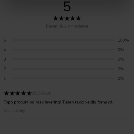
5
Basert på 1 anmeldelser
5
100%
4
0%
3
0%
2
0%
1
0%
2025-01-16
Topp produkt og rask levering! Tusen takk; veldig fornøyd.
Kristin Søby