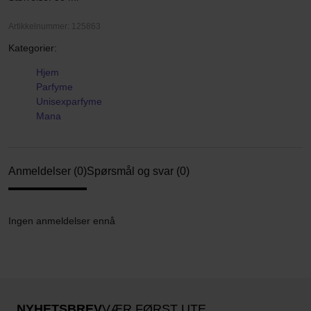
Artikkelnummer: 125863
Kategorier:
Hjem
Parfyme
Unisexparfyme
Mana
Anmeldelser (0)
Spørsmål og svar (0)
Ingen anmeldelser ennå
NYHETSBREV
VÆR FØRST UTE