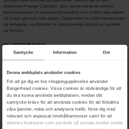
utstråler både autoritet og autentisitet. Som en del av den
eksklusive Prestige Collection, tilbyr denne extrait de parfum-
konsentrasjonen en eksepsjonell varighet som utvikler seg vakkert
på huden gjennom hele dagen. Opplevelsen er både transformativ
og behagelig, og etterlater et uforglemmelig inntrykk av karakter
og mening.
DUFTPROFIL
Samtycke
Information
Om
Lærpreget · Orientalsk · Varm
Duftfamilie: Lær
Denna webbplats använder cookies
För att ge dig en bra shoppingupplevelse använder
PASSER FOR
Bangerhead cookies. Vissa cookies är nödvändiga för att
du ska kunna använda webbplatsen, medan ditt
Unisex · Kveld · Spesielle anledninger · Høst & vinter
samtycke krävs för att använda cookies för att förbättra
våra tjänster, mäta och analysera trafik, förse dig med
HVA GJØR DEN UNIK?
relevant och anpassat innehåll/annonser samt för att
aktivera funktioner som används på sociala medier media
Inngår i den eksklusive Prestige Collection som merkets tredje