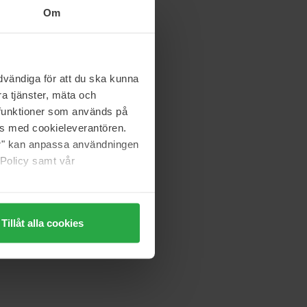
Om
vändiga för att du ska kunna
a tjänster, mäta och
a funktioner som används på
as med cookieleverantören.
jer" kan anpassa användningen
 Policy samt vår
Tillåt alla cookies