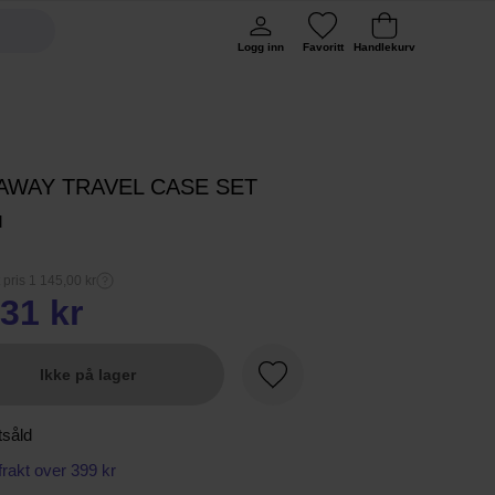
Logg inn
Favoritt
Handlekurv
AWAY TRAVEL CASE SET
l
 pris 1 145,00 kr
31 kr
Ikke på lager
Favoritt
tsåld
 frakt over 399 kr