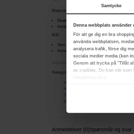
Samtycke
Materialer:
Eksteriør: Vegansk skinn av høy kvalitet
Denna webbplats använder 
Innside: DUK og gjennomsiktig TPU.
För att ge dig en bra shoppi
Mål:
använda webbplatsen, medan d
Stor toalettmappe i vegansk skinn: L: 20
analysera trafik, förse dig 
Innvendig toalettmappe: L: 189 / B: 89 
sociala medier media (kan in
Genom att trycka på "Tillåt 
Artikkelnummer: 201329
av cookies. Du kan när som h
Kategorier:
Integritetspolicy.
Hjem
Accessories
Toalettmappe
Getaway Travel Case Set
Anmeldelser (0)
Spørsmål og svar 