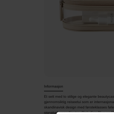
Informasjon
Et sett med to stilige og elegante beautycas
gjennomsiktig reiseetui som er internasjonal
skandinavisk design med førsteklasses følels
signaturfarger: Neutra, Pink, Sea Blue og B