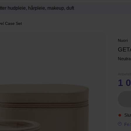
el Case Set
Nuori
GET
Neutra
Anbefalt
1 0
Slu
Fri