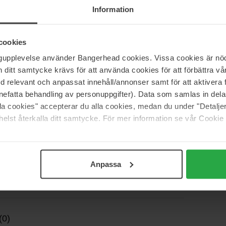
Information
cookies
ngupplevelse använder Bangerhead cookies. Vissa cookies är nöd
itt samtycke krävs för att använda cookies för att förbättra vår
8 / B: 110 / H: 120 mm
med relevant och anpassat innehåll/annonser samt för att aktiver
/ H: 72mm
nefatta behandling av personuppgifter). Data som samlas in del
alla cookies" accepterar du alla cookies, medan du under "Detal
elst återkalla ditt samtycke. För mer information se vår Cookie
Anpassa
(0)