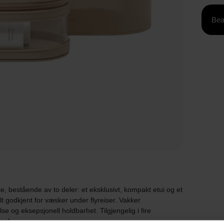
Bea
e, bestående av to deler: et eksklusivt, kompakt etui og et
t godkjent for væsker under flyreiser. Vakker
e og eksepsjonell holdbarhet. Tilgjengelig i fire
lack.