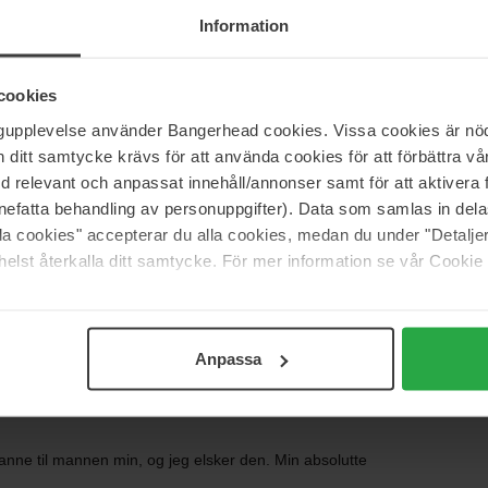
Information
astisk
cookies
ngupplevelse använder Bangerhead cookies. Vissa cookies är nöd
itt samtycke krävs för att använda cookies för att förbättra vår
med relevant och anpassat innehåll/annonser samt för att aktiver
r en vaniljeaktig base som er berusende. Den passer
nefatta behandling av personuppgifter). Data som samlas in del
alla cookies" accepterar du alla cookies, medan du under "Detal
elst återkalla ditt samtycke. För mer information se vår Cookie
 fordi jeg elsket den før ham 🥰
Anpassa
banne til mannen min, og jeg elsker den. Min absolutte