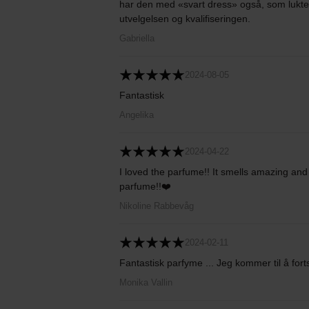
har den med «svart dress» også, som lukt
utvelgelsen og kvalifiseringen.
Gabriella
2024-08-05
Fantastisk
Angelika
2024-04-22
I loved the parfume!! It smells amazing and
parfume!!❤️
Nikoline Rabbevåg
2024-02-11
Fantastisk parfyme ... Jeg kommer til å for
Monika Vallin