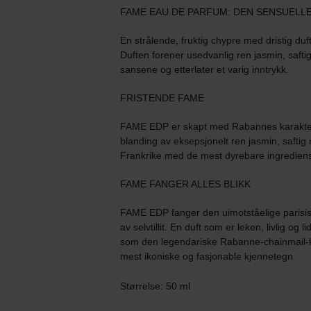
FAME EAU DE PARFUM: DEN SENSUELLE
En strålende, fruktig chypre med dristig d
Duften forener usedvanlig ren jasmin, saft
sansene og etterlater et varig inntrykk.
FRISTENDE FAME
FAME EDP er skapt med Rabannes karakteris
blanding av eksepsjonelt ren jasmin, safti
Frankrike med de mest dyrebare ingrediens
FAME FANGER ALLES BLIKK
FAME EDP fanger den uimotståelige parisisk
av selvtillit. En duft som er leken, livlig og 
som den legendariske Rabanne-chainmail-k
mest ikoniske og fasjonable kjennetegn
Størrelse: 50 ml