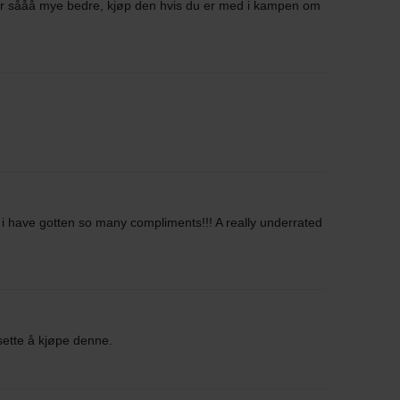
er sååå mye bedre, kjøp den hvis du er med i kampen om
 i have gotten so many compliments!!! A really underrated
tsette å kjøpe denne.