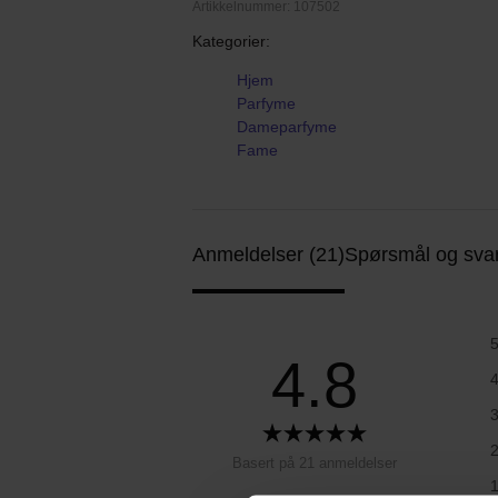
Artikkelnummer: 107502
Kategorier:
Hjem
Parfyme
Dameparfyme
Fame
Anmeldelser (21)
Spørsmål og svar
4.8
Basert på 21 anmeldelser