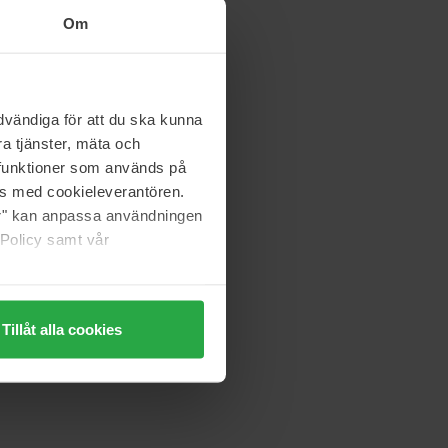
Om
vändiga för att du ska kunna
a tjänster, mäta och
a funktioner som används på
as med cookieleverantören.
jer" kan anpassa användningen
 Policy samt vår
Tillåt alla cookies