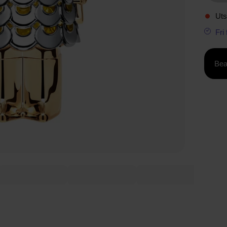
Uts
Fri
Bea