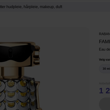
RABA
FAM
Eau d
Velg var
30 m
Anbefalt
1 2