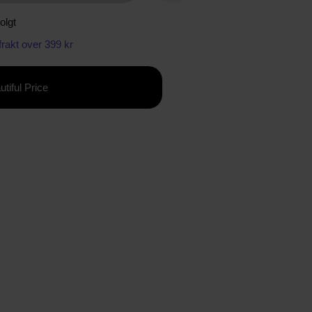
olgt
 frakt over 399 kr
utiful Price