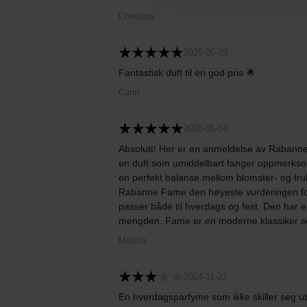
Christina
2025-05-23
Fantastisk duft til en god pris 🌟
Carin
2025-05-04
Absolutt! Her er en anmeldelse av Rabann
en duft som umiddelbart fanger oppmerksom
en perfekt balanse mellom blomster- og fruk
Rabanne Fame den høyeste vurderingen ford
passer både til hverdags og fest. Den har e
mengden. Fame er en moderne klassiker so
Märtha
2024-11-23
En hverdagsparfyme som ikke skiller seg ut i 