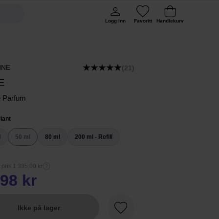
Logg inn
Favoritt
Handlekurv
NNE
(21)
E
e Parfum
iant
l
50 ml
80 ml
200 ml - Refill
 pris 1 335,00 kr
98 kr
Ikke på lager
Favoritt