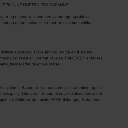
, FEMININE DUFTEN FRA RABANNE
uftspor og en overraskende vri av mango og røkelse.
ig mango og en sensuell, kremet røkelse som vekker
tiske avantgardistiske ånd og byr på en fristende
g mango og sensuell, kremet røkelse. FAME EDP er laget i
ene, fremskaffet på etiske måter.
e sjelen til Rabanne-kvinnen som er ultrafeminin og full
lidenskapelig. Like verdifull som et smykke, like ettertraktet
jolen, reflekterer den unike FAME-flakongen Rabannes