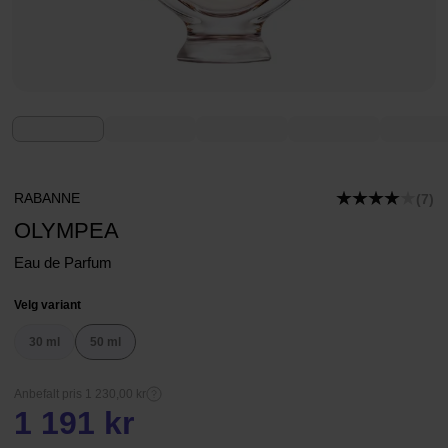
RABANNE
(7)
OLYMPEA
Eau de Parfum
Velg variant
30 ml
50 ml
Anbefalt pris 1 230,00 kr
1 191 kr