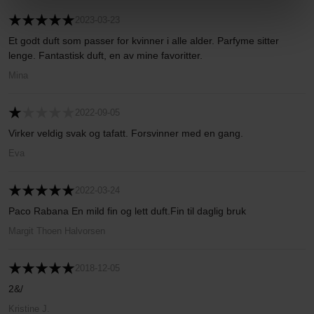
2023-03-23
Et godt duft som passer for kvinner i alle alder. Parfyme sitter
lenge. Fantastisk duft, en av mine favoritter.
Mina
2022-09-05
Virker veldig svak og tafatt. Forsvinner med en gang.
Eva
2022-03-24
Paco Rabana En mild fin og lett duft.Fin til daglig bruk
Margit Thoen Halvorsen
2018-12-05
2&/
Kristine J.