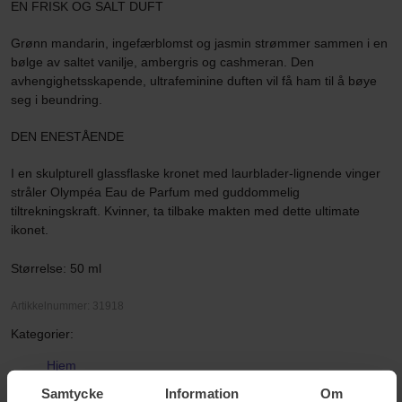
EN FRISK OG SALT DUFT
Grønn mandarin, ingefærblomst og jasmin strømmer sammen i en
bølge av saltet vanilje, ambergris og cashmeran. Den
avhengighetsskapende, ultrafeminine duften vil få ham til å bøye
seg i beundring.
DEN ENESTÅENDE
I en skulpturell glassflaske kronet med laurblader-lignende vinger
stråler Olympéa Eau de Parfum med guddommelig
tiltrekningskraft. Kvinner, ta tilbake makten med dette ultimate
ikonet.
Størrelse: 50 ml
Artikkelnummer: 31918
Kategorier:
Hjem
Parfyme
Samtycke
Information
Om