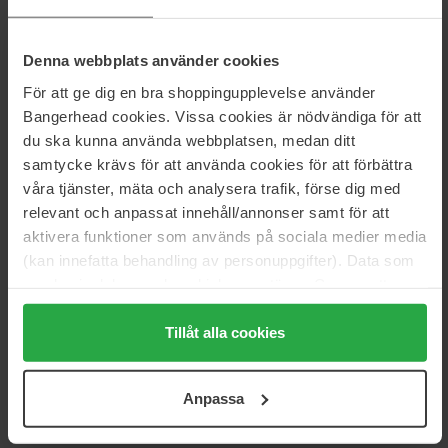
Dameparfyme
Olympea
Denna webbplats använder cookies
För att ge dig en bra shoppingupplevelse använder
Anmeldelser (7)
Spørsmål og svar (0)
Bangerhead cookies. Vissa cookies är nödvändiga för att
du ska kunna använda webbplatsen, medan ditt
samtycke krävs för att använda cookies för att förbättra
3.9
våra tjänster, mäta och analysera trafik, förse dig med
relevant och anpassat innehåll/annonser samt för att
aktivera funktioner som används på sociala medier media
Basert på 7 anmeldelser
(kan innefatta behandling av personuppgifter). Data som
samlas in delas med cookieleverantören. Genom att
5
71%
trycka på "Tillåt alla cookies" accepterar du alla cookies,
4
0%
medan du under "Detaljer" kan anpassa användningen av
Tillåt alla cookies
cookies. Du kan när som helst återkalla ditt samtycke.
3
0%
För mer information se vår Cookie Policy samt vår
2
0%
Anpassa
Integritetspolicy.
1
29%