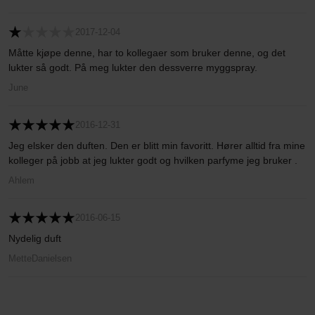
2017-12-04
Måtte kjøpe denne, har to kollegaer som bruker denne, og det
lukter så godt. På meg lukter den dessverre myggspray.
June
2016-12-31
Jeg elsker den duften. Den er blitt min favoritt. Hører alltid fra mine
kolleger på jobb at jeg lukter godt og hvilken parfyme jeg bruker .
Ahlem
2016-06-15
Nydelig duft
MetteDanielsen