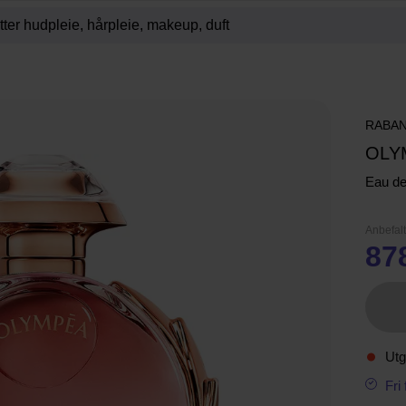
RABA
OLY
Eau d
Anbefalt
87
Utg
Fri