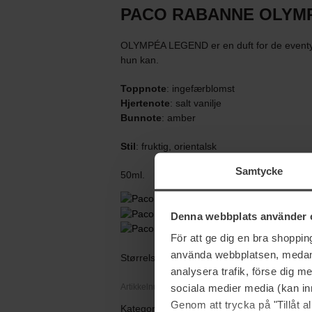
PACO RABANNE OLYM
OLYMPÉA LEGEND er en duft for de eventyrl
hun kan.
Toppnote
: ingefærblomst
Hjertenote
: salt vanilje
Bunnote
: amber
Stil
: fruktig, orientalsk
Samtycke
50ml.
Denna webbplats använder 
För att ge dig en bra shoppi
använda webbplatsen, medan d
Størrelse: 50 ml
analysera trafik, förse dig 
sociala medier media (kan in
Artikkelnummer: 76463
Genom att trycka på "Tillåt 
Kategorier: