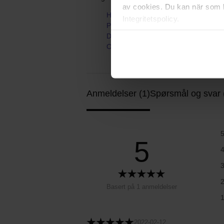
av cookies. Du kan när som h
Hjem
Integritetspolicy.
Parfyme
Dameparfyme
Olympea Legend
Anmeldelser (1)
Spørsmål og svar 
5
Basert på 1 anmeldelser
2022-02-12