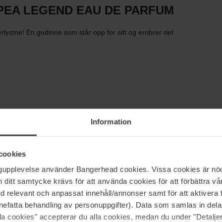
PEA LEGEND EAU DE PARFUM
ystne! En gudinne som står opp for sitt og erobrer det
Information
cookies
ngupplevelse använder Bangerhead cookies. Vissa cookies är nöd
itt samtycke krävs för att använda cookies för att förbättra vår
med relevant och anpassat innehåll/annonser samt för att aktiver
nefatta behandling av personuppgifter). Data som samlas in del
alla cookies" accepterar du alla cookies, medan du under "Detal