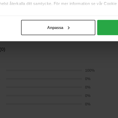
elst återkalla ditt samtycke. För mer information se vår Cookie
Anpassa
(0)
5
100%
4
0%
3
0%
2
0%
1
0%