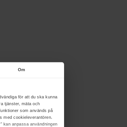
Om
vändiga för att du ska kunna
a tjänster, mäta och
a funktioner som används på
as med cookieleverantören.
jer" kan anpassa användningen