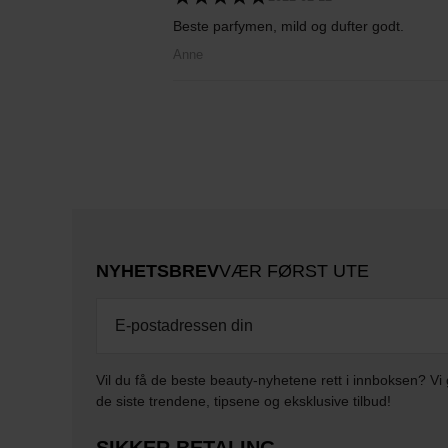
Beste parfymen, mild og dufter godt.
Anne
NYHETSBREV
VÆR FØRST UTE
Vil du få de beste beauty-nyhetene rett i innboksen? Vi 
de siste trendene, tipsene og eksklusive tilbud!
SIKKER BETALING