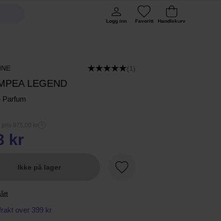
Logg inn
Favoritt
Handlekurv
NNE
(1)
MPEA LEGEND
e Parfum
 pris 975,00 kr
8 kr
Ikke på lager
Favoritt
ått
 frakt over 399 kr