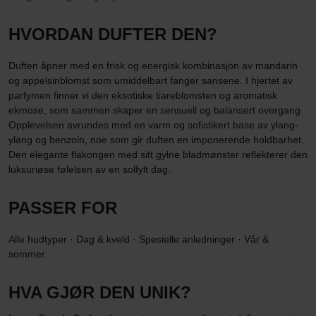
HVORDAN DUFTER DEN?
Duften åpner med en frisk og energisk kombinasjon av mandarin
og appelsinblomst som umiddelbart fanger sansene. I hjertet av
parfymen finner vi den eksotiske tiareblomsten og aromatisk
ekmose, som sammen skaper en sensuell og balansert overgang.
Opplevelsen avrundes med en varm og sofistikert base av ylang-
ylang og benzoin, noe som gir duften en imponerende holdbarhet.
Den elegante flakongen med sitt gylne bladmønster reflekterer den
luksuriøse følelsen av en solfylt dag.
PASSER FOR
Alle hudtyper · Dag & kveld · Spesielle anledninger · Vår &
sommer
HVA GJØR DEN UNIK?