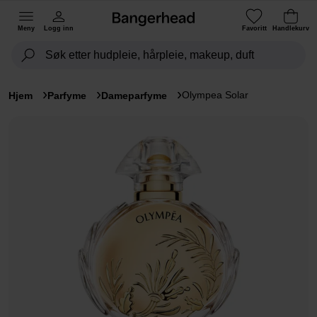
Meny
Logg inn
Favoritt
Handlekurv
Olympea Solar
Hjem
Parfyme
Dameparfyme