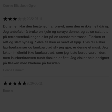
Connie Elisabeth Ögren
2022-07-11
Duften er ikke den beste jeg har prøvd, men den er ikke helt dårlig.
Jeg anbefaler å bruke en kjole og spraye denne, og spise salat ute
på terrassen/balkongen eller på en utendørsterrasse. Flasken er
rett og slett nydelig. Selve flasken er verdt et kjøp. Hvis du elsker
laurbærkranser og laurbærblad slik jeg gjør, er denne et must. Jeg
lukter imidlertid ikke laurbærblad, som jeg leste burde være i den,
men laurbærkransen rundt flasken er flott. Jeg elsker hele designet
på flasken med bladene på forsiden.
Donna Demetri
2026-06-11
Emelie