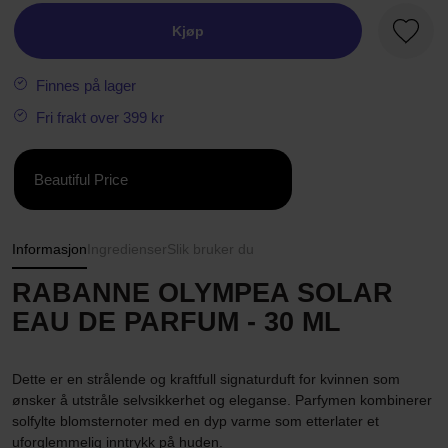
Kjøp
Favorit
Finnes på lager
Fri frakt over 399 kr
Beautiful Price
Informasjon
Ingredienser
Slik bruker du
RABANNE OLYMPEA SOLAR
EAU DE PARFUM - 30 ML
Dette er en strålende og kraftfull signaturduft for kvinnen som
ønsker å utstråle selvsikkerhet og eleganse. Parfymen kombinerer
solfylte blomsternoter med en dyp varme som etterlater et
uforglemmelig inntrykk på huden.