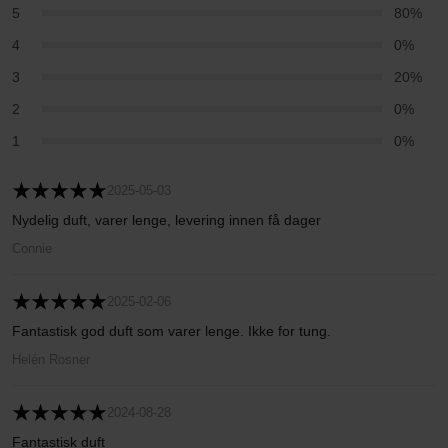
5
80%
4
0%
3
20%
2
0%
1
0%
2025-05-03
Nydelig duft, varer lenge, levering innen få dager
Connie
2025-02-06
Fantastisk god duft som varer lenge. Ikke for tung.
Helén Rosner
2024-08-28
Fantastisk duft