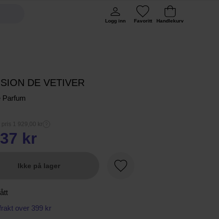
Logg inn
Favoritt
Handlekurv
USION DE VETIVER
e Parfum
 pris 1 929,00 kr
37 kr
Ikke på lager
Favoritt
ått
 frakt over 399 kr