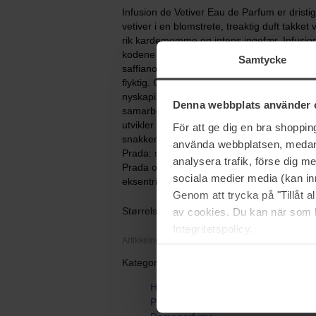
Infusion de Vetiver Eau de Parfum er dristig
vetiver i en blomstrete, treaktig duft takke
rik kardemomme og intens ingefær. Infusion
kodene til Prada: vintage og sofistikert me
Samtycke
saffiano-korken som refererer til stjerne
flyktig. Godt håndverk og flyktig. Les Infusi
nyskaping. Serien med second skin-dufter e
Denna webbplats använder 
samarbeid med Miuccia Prada, og inneholder
utvikler seg til sin egen nye, mangefasette
För att ge dig en bra shoppi
snakker direkte til ingrediensen de fremkal
använda webbplatsen, medan d
Prada: sofistikert med et snev av fantasi, m
analysera trafik, förse dig 
Prada overgår forestillingen om en klassisk
sociala medier media (kan in
eksentrisitet.
Genom att trycka på "Tillåt 
Størrelse: 100 ml
av cookies. Du kan när som h
Integritetspolicy.
Artikkelnummer: 106852
Kategorier:
Hjem
Parfyme