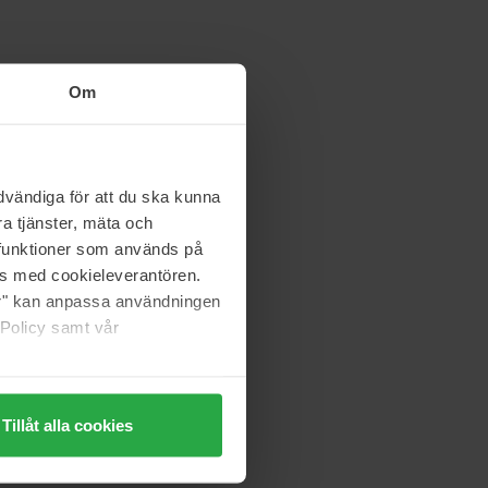
Om
vändiga för att du ska kunna
a tjänster, mäta och
a funktioner som används på
as med cookieleverantören.
jer" kan anpassa användningen
 Policy samt vår
Tillåt alla cookies