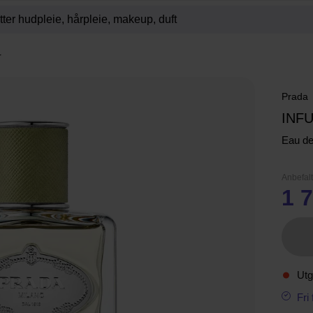
r
Prada
INF
Eau d
Anbefalt
1 7
Utg
Fri