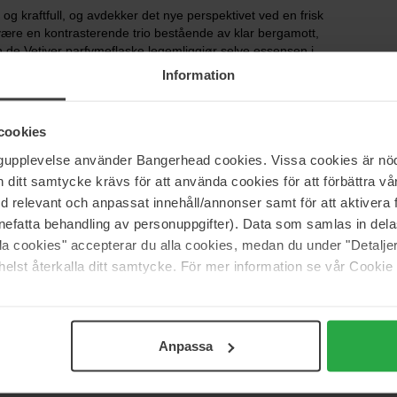
 og kraftfull, og avdekker det nye perspektivet ved en frisk
t være en kontrasterende trio bestående av klar bergamott,
 de Vetiver parfymeflaske legemliggjør selve essensen i
d en touch av fantasi takket være den sterke grønne
Information
ingrediensenLES INFUSIONS DE PRADA Livlig, men likevel
ons de Prada er et subtilt uttrykk for eksperimentering og
r fremstilt av parfymemesteren Daniela Andrier i
cookies
 en palett av ikoniske ingredienser som hver for seg
rte opplevelse. Duften er skarp og enkel, i nyanser som
ngupplevelse använder Bangerhead cookies. Vissa cookies är nöd
ler, og kommer i en flaske som representerer kodene til
itt samtycke krävs för att använda cookies för att förbättra vår
ed den velkjente korken i Saffiano-skinn. Les infusions de
med relevant och anpassat innehåll/annonser samt för att aktiver
 duft og tilbyr en frisk nytelse av eleganse kombinert med
nefatta behandling av personuppgifter). Data som samlas in del
alla cookies" accepterar du alla cookies, medan du under "Detal
elst återkalla ditt samtycke. För mer information se vår Cookie
Anpassa