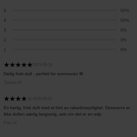
5
50%
4
50%
3
0%
2
0%
1
0%
2025-09-24
Deilig frisk duft - perfekt for sommeren 🌺
Tatiana W
2025-05-01
En herlig, frisk duft med et hint av rabarbrasyrlighet. Dessverre er
ikke duften særlig langvarig, selv om det er en edp.
Päivi N