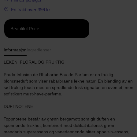
Fri frakt over 399 kr
Beautiful Price
Informasjon
Ingredienser
LEKEN, FLORAL OG FRUKTIG
Prada Infusion de Rhubarbe Eau de Parfum er en fruktig
blomsterduft som viser rabarbraens lekne natur. En blanding av en
søt fruktig touch med en sprudlende frisk signatur, en uventet, men
sofistikert must-have-parfyme.
DUFTNOTENE
Toppnotene består av grønn bergamott som gir duften en
spennende friskhet, kombinert med delikat italiensk grønn
mandarin superessens og vanedannende bitter appelsin-essens,