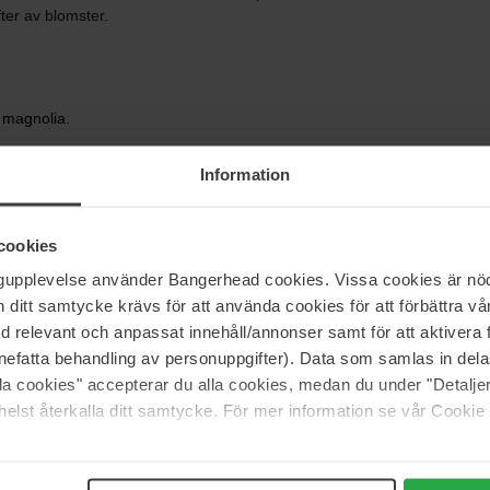
ter av blomster.
g magnolia.
er, sandeltre og sølvmuskakkord.
Information
cookies
ngupplevelse använder Bangerhead cookies. Vissa cookies är nöd
itt samtycke krävs för att använda cookies för att förbättra vår
med relevant och anpassat innehåll/annonser samt för att aktiver
nefatta behandling av personuppgifter). Data som samlas in del
alla cookies" accepterar du alla cookies, medan du under "Detal
elst återkalla ditt samtycke. För mer information se vår Cookie