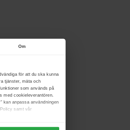
Om
vändiga för att du ska kunna
a tjänster, mäta och
a funktioner som används på
as med cookieleverantören.
jer" kan anpassa användningen
 Policy samt vår