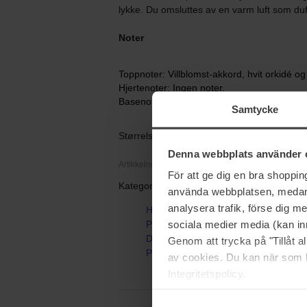
lykke. Du omsluttes av en varm luft som duf
Noter
Toppnoter: Villblomst-akkord, hvit orkidé o
Hjertenoter: Ingen noter.
Basenoter: Vanilje fra Madagaskar, molekyl
Samtycke
Størrelse: 100 ml
Denna webbplats använder 
Artikkelnummer: 91345
För att ge dig en bra shoppi
Kategorier:
använda webbplatsen, medan d
analysera trafik, förse dig 
Hjem
sociala medier media (kan in
Parfyme
Dameparfyme
Genom att trycka på "Tillåt 
Purple MOLéCULE 070.07
av cookies. Du kan när som h
Integritetspolicy.