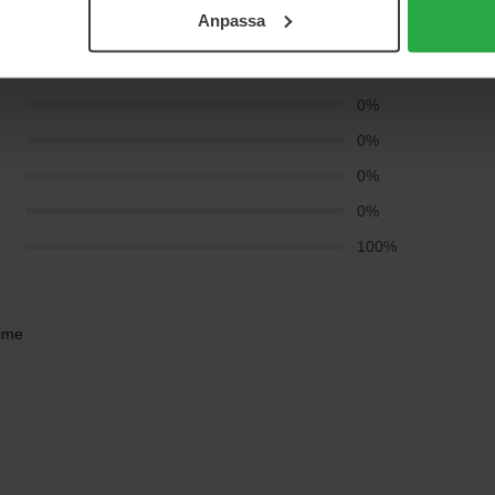
(0)
Anpassa
5
0%
4
0%
3
0%
2
0%
1
100%
time