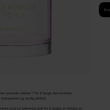
Bea
rets syvende måned ? for å fange det nordiske
ransparent og utrolig delikat.
greres med en bærende duft for å skape en følelse av