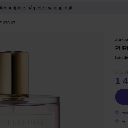
E 070.07
Zarkop
PUR
Eau d
Anbefalt
1 4
Fin
Fri