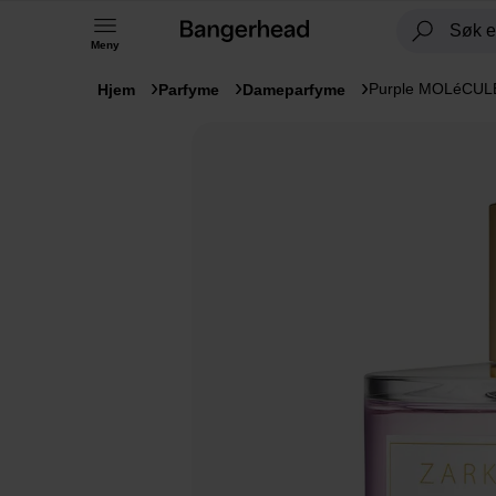
Meny
Purple MOLéCUL
Hjem
Parfyme
Dameparfyme