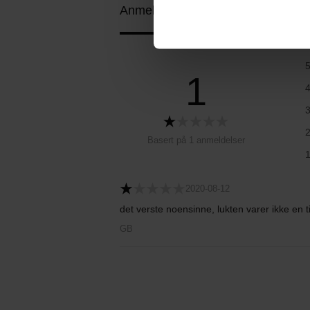
Anmeldelser (1)
Spørsmål og svar 
1
Basert på 1 anmeldelser
2020-08-12
det verste noensinne, lukten varer ikke en 
GB