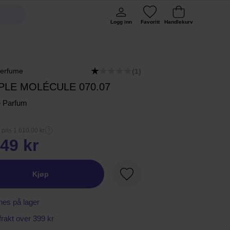
Logg inn
Favoritt
Handlekurv
erfume
(1)
PLE MOLÉCULE 070.07
e Parfum
 pris 1 610,00 kr
49 kr
Kjøp
Favoritt
nes på lager
 frakt over 399 kr