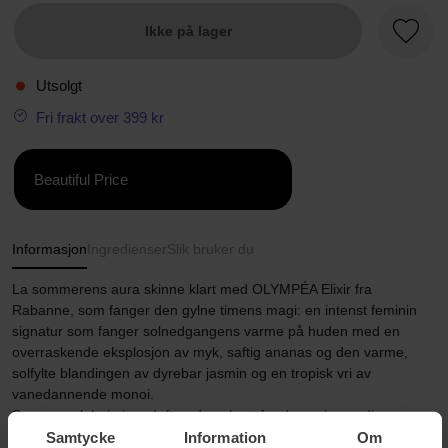
Ikke på lager
Favorit
Utsolgt
Fri frakt over 399 kr
Beautiful Price
Informasjon
Ingredienser
Slik bruker du
La sommerens aura skinne klart med OLYMPÉA Elixir fra
Rabanne, som fanger den gylne timens magi: en intenst feminin
signatur som fanger solnedgangens varme på huden med en
overraskende eksplosjon av myk, saftig ananas og den varme,
solfylte blandingen av dyrebar jasmin og en tropisk vri av
vanedannende monoi.
Som en solglorie i en duft er den skapt for den evige gudinnen
som avslører sitt indre lys ved solnedgang.
Samtycke
Information
Om