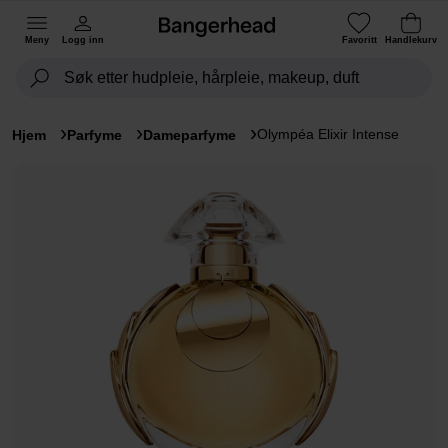
Meny
Logg inn
Favoritt
Handlekurv
Olympéa Elixir Intense
Hjem
Parfyme
Dameparfyme