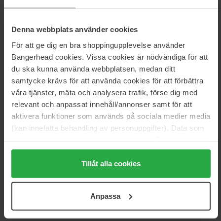
Størrelse: 30 ml
Denna webbplats använder cookies
Artikkelnummer: 196330
För att ge dig en bra shoppingupplevelse använder
Kategorier:
Bangerhead cookies. Vissa cookies är nödvändiga för att
du ska kunna använda webbplatsen, medan ditt
Hjem
Parfyme
samtycke krävs för att använda cookies för att förbättra
Dameparfyme
våra tjänster, mäta och analysera trafik, förse dig med
Olympéa Elixir Intense
relevant och anpassat innehåll/annonser samt för att
aktivera funktioner som används på sociala medier media
(kan innefatta behandling av personuppgifter). Data som
Anmeldelser (2)
Spørsmål og svar (0)
samlas in delas med cookieleverantören. Genom att
trycka på "Tillåt alla cookies" accepterar du alla cookies,
medan du under "Detaljer" kan anpassa användningen av
Tillåt alla cookies
5
cookies. Du kan när som helst återkalla ditt samtycke.
För mer information se vår Cookie Policy samt vår
Anpassa
Integritetspolicy.
Basert på 2 anmeldelser