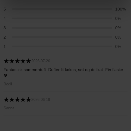
5
100%
4
0%
3
0%
2
0%
1
0%
2026-07-26
Fantastisk sommerduft. Dufter lit kokos, søt og delikat. Fin flaske
💖
Bodil
2026-06-18
Sanna