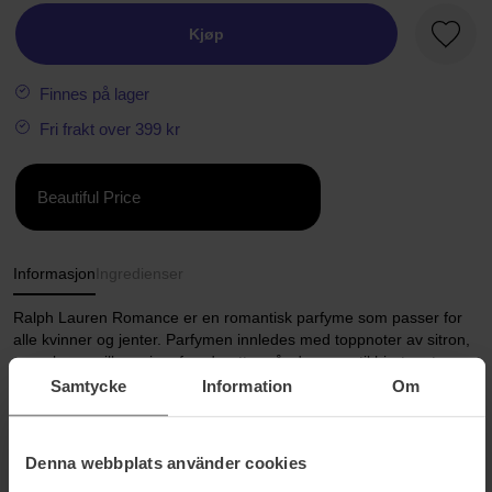
Kjøp
Favorit
Finnes på lager
Fri frakt over 399 kr
Beautiful Price
Informasjon
Ingredienser
Ralph Lauren Romance er en romantisk parfyme som passer for
alle kvinner og jenter. Parfymen innledes med toppnoter av sitron,
rose, kamomille og ingefær deretter går den over til hjertenoter av
fiol, lilje og lotus. Avslutningen av Ralph Lauren Romance er det
Samtycke
Information
Om
basenoter av mose, patchouli, tre og musk.
Størrelse: 50 ml
Denna webbplats använder cookies