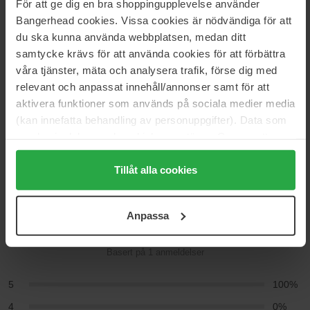
För att ge dig en bra shoppingupplevelse använder
Artikkelnummer: 0734
Bangerhead cookies. Vissa cookies är nödvändiga för att
Kategorier:
du ska kunna använda webbplatsen, medan ditt
Hjem
samtycke krävs för att använda cookies för att förbättra
Parfyme
våra tjänster, mäta och analysera trafik, förse dig med
Dameparfyme
relevant och anpassat innehåll/annonser samt för att
Romance
aktivera funktioner som används på sociala medier media
(kan innefatta behandling av personuppgifter). Data som
samlas in delas med cookieleverantören. Genom att
Anmeldelser (1)
Spørsmål og svar (0)
trycka på "Tillåt alla cookies" accepterar du alla cookies,
medan du under "Detaljer" kan anpassa användningen av
Tillåt alla cookies
cookies. Du kan när som helst återkalla ditt samtycke.
5
För mer information se vår Cookie Policy samt vår
Anpassa
Integritetspolicy.
Basert på 1 anmeldelser
5
100%
4
0%