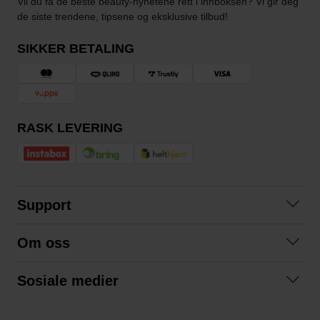
Vil du få de beste beauty-nyhetene rett i innboksen? Vi gir deg
de siste trendene, tipsene og eksklusive tilbud!
SIKKER BETALING
RASK LEVERING
Support
Kontakt oss
Om oss
Spørsmål og svar
Om oss
Kjøpsvilkår
Sosiale medier
Samarbeid med oss
Bytte og retur
Facebook
Bærekraft og miljø
Personvernerklæring