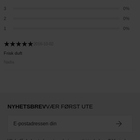
3
0%
2
0%
1
0%
2016-10-02
Frisk duft
Nadia
NYHETSBREV
VÆR FØRST UTE