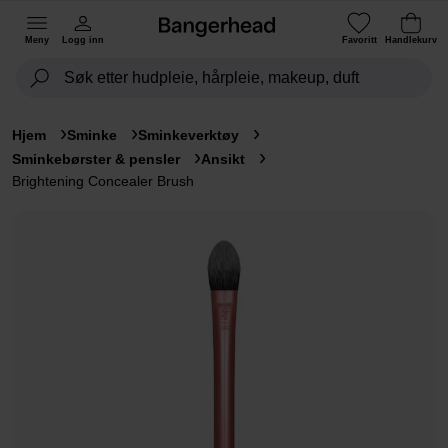
Meny
Logg inn
Favoritt
Handlekurv
Hjem
Sminke
Sminkeverktøy
Sminkebørster & pensler
Ansikt
Brightening Concealer Brush