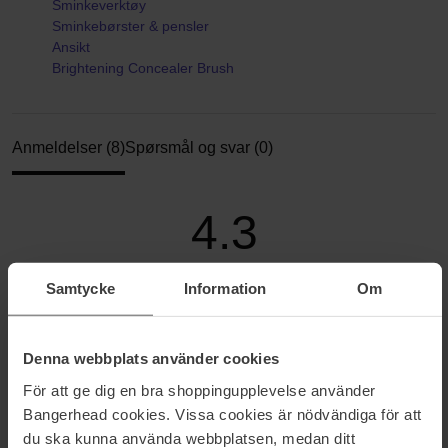
Sminkeverktøy
Sminkebørster & pensler
Ansikt
Brightening Concealer Brush
Anmeldelser (8)
Spørsmål og svar (0)
4.3
Samtycke
Information
Om
Basert på 8 anmeldelser
5
38%
Denna webbplats använder cookies
4
50%
För att ge dig en bra shoppingupplevelse använder
3
13%
Bangerhead cookies. Vissa cookies är nödvändiga för att
du ska kunna använda webbplatsen, medan ditt
2
0%