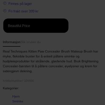
Finnes på lager
Fri frakt over 399 kr
Beautiful Price
Informasjon
Slik bruker du
Real Techniques Kitten Paw Concealer Brush Makeup Brush har
myke, fleksible buster for å enkelt påføre sminke og
hudpleieprodukter for strålende, glødende hud. Bruk Brightening
Concealer-børsten til å påføre concealer, øyelysner og krem for
satengjevn dekning.
Artikkelnummer: 109506
Kategorier:
Hjem
Sminke