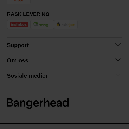
RASK LEVERING
Support
Kontakt oss
Om oss
Spørsmål og svar
Om oss
Kjøpsvilkår
Sosiale medier
Samarbeid med oss
Bytte og retur
Facebook
Bærekraft og miljø
Personvernerklæring
Instagram
Frakt og levering
LinkedIn