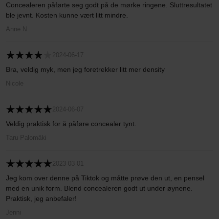
Concealeren påførte seg godt på de mørke ringene. Sluttresultatet
ble jevnt. Kosten kunne vært litt mindre.
Anne N
2024-06-17
Bra, veldig myk, men jeg foretrekker litt mer density
Nicole
2024-06-07
Veldig praktisk for å påføre concealer tynt.
Taru Palomäki
2023-03-01
Jeg kom over denne på Tiktok og måtte prøve den ut, en pensel
med en unik form. Blend concealeren godt ut under øynene.
Praktisk, jeg anbefaler!
Jenni