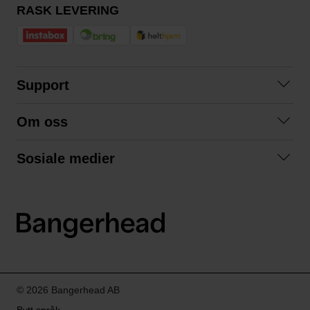
RASK LEVERING
Support
Kontakt oss
Om oss
Spørsmål og svar
Om oss
Kjøpsvilkår
Sosiale medier
Samarbeid med oss
Bytte og retur
Facebook
Bærekraft og miljø
Personvernerklæring
Instagram
Frakt og levering
LinkedIn
© 2026 Bangerhead AB