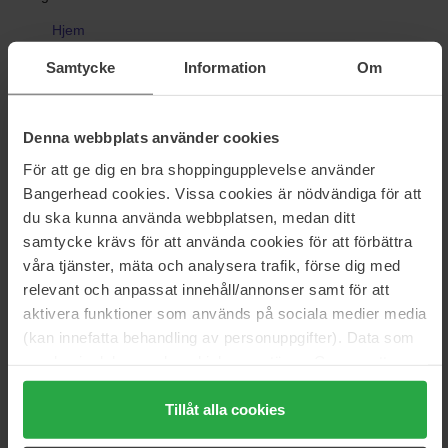
Hjem
Hudpleie
Samtycke
Information
Om
Ansiktspleie
Serum
Aha-Bha-Pha 30 Days Miracle Serum
Denna webbplats använder cookies
För att ge dig en bra shoppingupplevelse använder
Bangerhead cookies. Vissa cookies är nödvändiga för att
Anmeldelser (4)
Spørsmål og svar (0)
du ska kunna använda webbplatsen, medan ditt
samtycke krävs för att använda cookies för att förbättra
5
våra tjänster, mäta och analysera trafik, förse dig med
relevant och anpassat innehåll/annonser samt för att
aktivera funktioner som används på sociala medier media
(kan innefatta behandling av personuppgifter). Data som
Basert på 4 anmeldelser
samlas in delas med cookieleverantören. Genom att
trycka på "Tillåt alla cookies" accepterar du alla cookies,
5
100%
medan du under "Detaljer" kan anpassa användningen av
Tillåt alla cookies
4
0%
cookies. Du kan när som helst återkalla ditt samtycke.