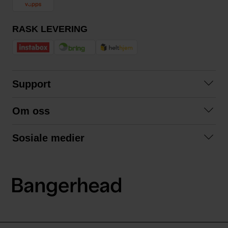
RASK LEVERING
Support
Kontakt oss
Om oss
Spørsmål og svar
Om oss
Kjøpsvilkår
Sosiale medier
Samarbeid med oss
Bytte og retur
Facebook
Bærekraft og miljø
Personvernerklæring
Instagram
Frakt og levering
LinkedIn