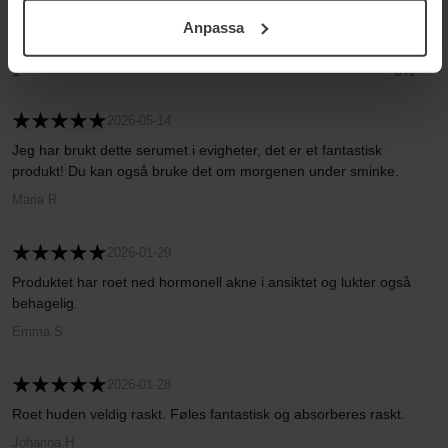
3
0%
För mer information se vår Cookie Policy samt vår
Anpassa
Integritetspolicy.
2
0%
1
0%
2026-05-14
Jeg har brukt dette serumet i evigheter, det er et fantastisk
produkt! Du kan også bruke det om morgenen under sminke.
Maria R
2026-01-29
Produktet har roet ned hormonell akne i ansiktet og lukter også
behagelig.
Emma S
2026-01-28
Roet huden veldig raskt. Føles fantastisk og absorberes raskt.
Johanna H