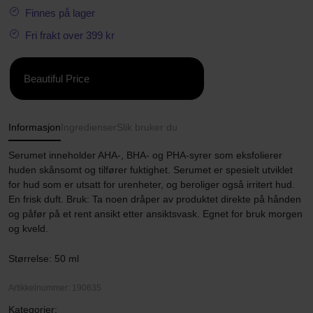
Finnes på lager
Fri frakt over 399 kr
Beautiful Price
Informasjon
Ingredienser
Slik bruker du
Serumet inneholder AHA-, BHA- og PHA-syrer som eksfolierer
huden skånsomt og tilfører fuktighet. Serumet er spesielt utviklet
for hud som er utsatt for urenheter, og beroliger også irritert hud.
En frisk duft. Bruk: Ta noen dråper av produktet direkte på hånden
og påfør på et rent ansikt etter ansiktsvask. Egnet for bruk morgen
og kveld.
Størrelse: 50 ml
Artikkelnummer: 190635
Kategorier: