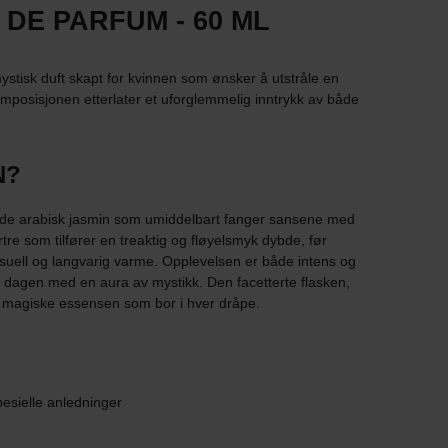
DE PARFUM - 60 ML
stisk duft skapt for kvinnen som ønsker å utstråle en
posisjonen etterlater et uforglemmelig inntrykk av både
N?
de arabisk jasmin som umiddelbart fanger sansene med
mirtre som tilfører en treaktig og fløyelsmyk dybde, før
suell og langvarig varme. Opplevelsen er både intens og
 dagen med en aura av mystikk. Den facetterte flasken,
den magiske essensen som bor i hver dråpe.
pesielle anledninger