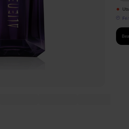
Uts
Fri
Bea