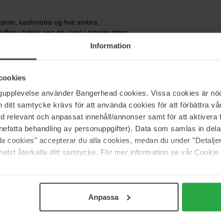
jasmin, kashmirtre og hvit ambra.
uften utvikler seg og varer i mange timer.
g som gjør det enkelt å fylle på favorittduften hjemme.
Information
in unike og gjenkjennelige karakter.
cookies
ngupplevelse använder Bangerhead cookies. Vissa cookies är nöd
rfum?
itt samtycke krävs för att använda cookies för att förbättra vår
 av solfylt jasmin, kashmirtre og varm ambra. Den oppleves
en.
med relevant och anpassat innehåll/annonser samt för att aktiver
nefatta behandling av personuppgifter). Data som samlas in del
n?
alla cookies" accepterar du alla cookies, medan du under "Detal
ideell for kveldsbruk og spesielle anledninger. Den er
elst återkalla ditt samtycke. För mer information se vår Cookie
igere årstidene når du ønsker en duft med mer fylde.
Anpassa