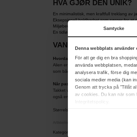
HVA GJØR DEN UNIK?
En minimalistisk, men kraftfull treklang av 
Eksepsjonell holdbarhet som sørger for at d
Miljøbevisst design med en påfyllbar flakon
Samtycke
En tidløs klassiker som skiller seg ut med s
VANLIGE SPØRSMÅL
Denna webbplats använder 
För att ge dig en bra shoppi
Hvordan dufter Mugler Alien Eau de Pa
använda webbplatsen, medan d
Alien er en floral og treaktig duft dominert
som både dyp, mystisk og sensuell på hud
analysera trafik, förse dig 
sociala medier media (kan in
Når passer det best å bruke Mugler Alie
Genom att trycka på "Tillåt 
Takket være sin intensitet og varme er den 
av cookies. Du kan när som h
også en perfekt følgesvenn gjennom de kjøl
Integritetspolicy.
Størrelse: 60 ml
Artikkelnummer: 26275
Kategorier: