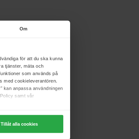
Om
vändiga för att du ska kunna
a tjänster, mäta och
a funktioner som används på
as med cookieleverantören.
jer" kan anpassa användningen
 Policy samt vår
Tillåt alla cookies