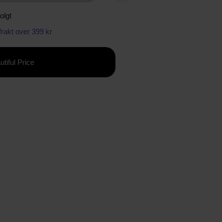
olgt
 frakt over 399 kr
utiful Price