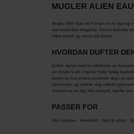
MUGLER ALIEN EAU 
Mugler Alien Eau de Parfum er en dyp og my
utenomjordisk eleganse. Denne ikoniske kom
indre styrke og varme på huden.
HVORDAN DUFTER DE
Duften åpner med en strålende og berusen
sin florale kraft. I hjertet hviler fyldig kash
basen av hvit ambra omslutter deg i en sen
harmonisk, og utvikler seg vakkert gjennom
inspirert av en dyp lilla ametyst, speiler 
PASSER FOR
Alle hudtyper · Kveldstid · Høst & vinter · S