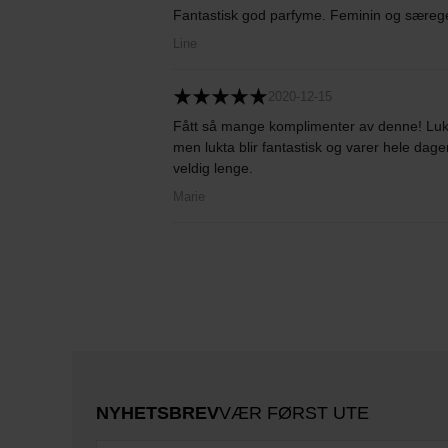
Fantastisk god parfyme. Feminin og særege
Line
2020-12-15
Fått så mange komplimenter av denne! Lukt
men lukta blir fantastisk og varer hele dagen
veldig lenge.
Marie
NYHETSBREV
VÆR FØRST UTE