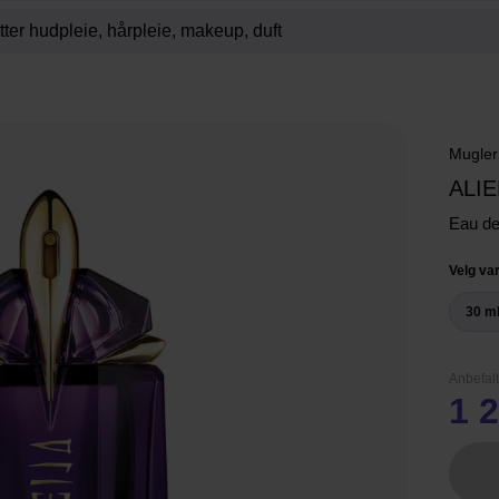
Mugler
ALI
Eau d
Velg var
30 m
Anbefalt
1 2