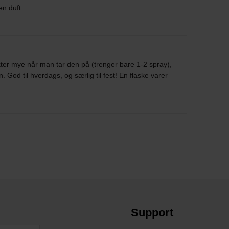
n duft.
er mye når man tar den på (trenger bare 1-2 spray),
. God til hverdags, og særlig til fest! En flaske varer
Support