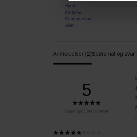
Hjem
Parfyme
Dameparfyme
Alien
Anmeldelser (2)
Spørsmål og svar 
5
Basert på 2 anmeldelser
2021-01-14