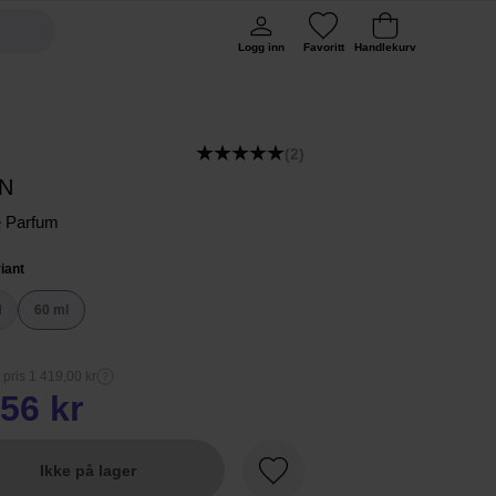
Logg inn
Favoritt
Handlekurv
(2)
EN
e Parfum
iant
l
60 ml
 pris 1 419,00 kr
56 kr
Ikke på lager
Favoritt