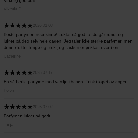
Virkelig god duft
Viktoria D
2026-01-08
Beste parfymen noensinne! Lukter så godt at du går rundt og
lukter på deg selv hele dagen. Jeg tåler ikke sterke parfymer, men
denne lukter lenge og friskt, og flasken er prikken over i-en!
Catherine
2025-07-17
En så herlig parfyme med vanilje i basen. Frisk i løpet av dagen.
Helen
2025-07-02
Parfymen lukter så godt.
Tanja