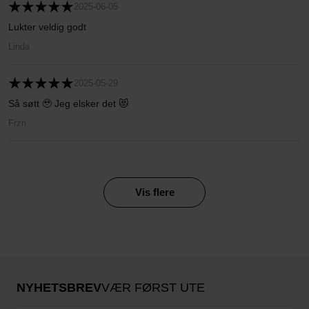
2025-06-05
Lukter veldig godt
Linda
2025-05-29
Så søtt 🥹 Jeg elsker det 😻
Frzn
Vis flere
NYHETSBREV
VÆR FØRST UTE