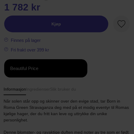
1 782 kr
Kjøp
Favorit
Finnes på lager
Fri frakt over 399 kr
Beautiful Price
Informasjon
Ingredienser
Slik bruker du
Når solen står opp og skinner over den evige stad, tar Born in
Roma Green Stravaganza deg med på et modig eventyr til Romas
kjølige hager, der du fritt kan leve og uttrykke din unike
personlighet.
Denne blomster- og ravaktige duften med noter av tre som er født