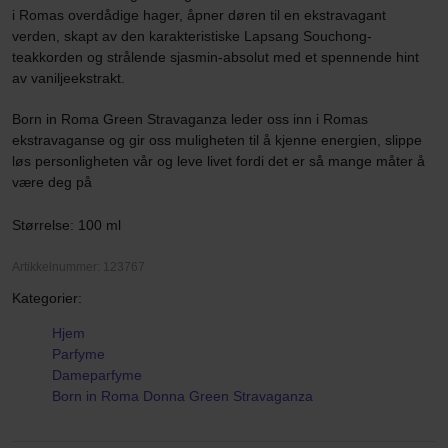
i Romas overdådige hager, åpner døren til en ekstravagant
verden, skapt av den karakteristiske Lapsang Souchong-
teakkorden og strålende sjasmin-absolut med et spennende hint
av vaniljeekstrakt.
Born in Roma Green Stravaganza leder oss inn i Romas
ekstravaganse og gir oss muligheten til å kjenne energien, slippe
løs personligheten vår og leve livet fordi det er så mange måter å
være deg på
Størrelse: 100 ml
Artikkelnummer: 123767
Kategorier:
Hjem
Parfyme
Dameparfyme
Born in Roma Donna Green Stravaganza