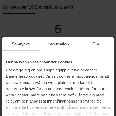
Anmeldelser (19)
Spørsmål og svar (0)
5
Samtycke
Information
Om
Basert på 19 anmeldelser
5
100%
Denna webbplats använder cookies
4
0%
För att ge dig en bra shoppingupplevelse använder
3
0%
Bangerhead cookies. Vissa cookies är nödvändiga för att
du ska kunna använda webbplatsen, medan ditt
2
0%
samtycke krävs för att använda cookies för att förbättra
1
0%
våra tjänster, mäta och analysera trafik, förse dig med
relevant och anpassat innehåll/annonser samt för att
2025-12-11
aktivera funktioner som används på sociala medier media
Nydelig lukt 💚
(kan innefatta behandling av personuppgifter). Data som