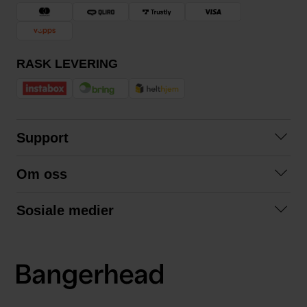
RASK LEVERING
Support
Kontakt oss
Om oss
Spørsmål og svar
Om oss
Kjøpsvilkår
Sosiale medier
Samarbeid med oss
Bytte og retur
Facebook
Bærekraft og miljø
Personvernerklæring
Instagram
Frakt og levering
LinkedIn