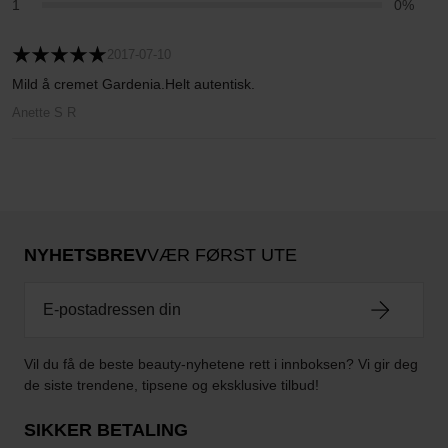
1
0%
2017-07-10
Mild å cremet Gardenia.Helt autentisk.
Anette S R
NYHETSBREV
VÆR FØRST UTE
Vil du få de beste beauty-nyhetene rett i innboksen? Vi gir deg
de siste trendene, tipsene og eksklusive tilbud!
SIKKER BETALING