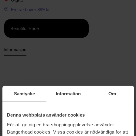
Fri frakt over 399 kr
Beautiful Price
Informasjon
Samtycke
Information
Om
Størrelse: 75 ml
Artikkelnummer: 41920
Denna webbplats använder cookies
Kategorier:
För att ge dig en bra shoppingupplevelse använder
Hjem
Bangerhead cookies. Vissa cookies är nödvändiga för att