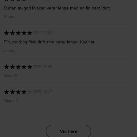
Duften av god kvalitet varer lenge med en fin neroliduft.
Emma
2022-12-02
Fin, rund og frisk duft som varer lenge. Kvalitet.
Emma
2025-12-06
Maria P
2025-08-17
Minna K
Vis flere