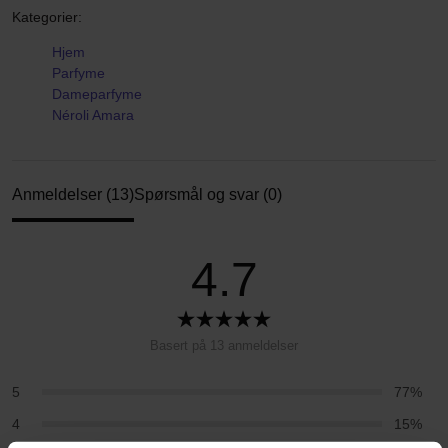
Kategorier:
Hjem
Parfyme
Dameparfyme
Néroli Amara
Anmeldelser (13)
Spørsmål og svar (0)
4.7
Basert på 13 anmeldelser
5
77%
4
15%