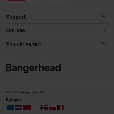
Support
Kontakt oss
Om oss
Spørsmål og svar
Om oss
Kjøpsvilkår
Sosiale medier
Samarbeid med oss
Bytte og retur
Facebook
Bærekraft og miljø
Personvernerklæring
Instagram
Frakt og levering
LinkedIn
© 2026 Bangerhead AB
Bytt språk