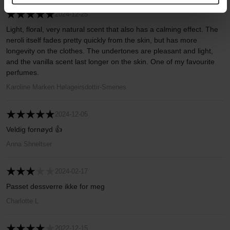
2024-12-25
Light, floral, very natural scent that also has a calming effect. The
neroli itself fades pretty quickly from the skin, but has more
longevity on the clothes. The undertones are pleasant and light,
and the vanilla scent last longer on the skin. One of my favourite
perfumes.
Karoline Marken Hølageirsdottir-Smenes
2024-12-05
Veldig fornøyd 👍
Anna Shneltser
2024-02-17
Passet dessverre ikke for meg
Charlotte L
2022-12-15