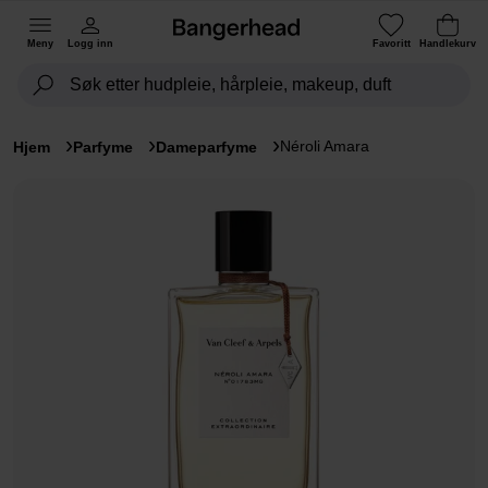
Meny
Logg inn
Favoritt
Handlekurv
Néroli Amara
Hjem
Parfyme
Dameparfyme