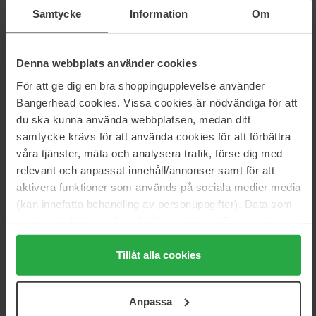
3
8%
Samtycke
Information
Om
2
0%
1
0%
Denna webbplats använder cookies
För att ge dig en bra shoppingupplevelse använder
2026-01-08
Bangerhead cookies. Vissa cookies är nödvändiga för att
Denne parfymen lukter helt fantastisk, en frisk, ren duft med en
du ska kunna använda webbplatsen, medan ditt
myk dybde. Office safe.
samtycke krävs för att använda cookies för att förbättra
Anita J
våra tjänster, mäta och analysera trafik, förse dig med
relevant och anpassat innehåll/annonser samt för att
2025-09-19
aktivera funktioner som används på sociala medier media
Deilig, frisk duft!
(kan innefatta behandling av personuppgifter). Data som
Silje
samlas in delas med cookieleverantören. Genom att
trycka på "Tillåt alla cookies" accepterar du alla cookies,
medan du under "Detaljer" kan anpassa användningen av
Tillåt alla cookies
2025-09-03
cookies. Du kan när som helst återkalla ditt samtycke.
Så herlig duft ❤️
För mer information se vår Cookie Policy samt vår
Tatjana K
Anpassa
Integritetspolicy.