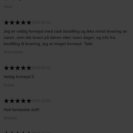
Heidi
2019-04-10
Jeg er veldig fornøyd med rask bestilling og ikke minst levering av
varen, som ble levert på døren etter noen dager, og info fra
bestilling til levering, jeg et meget fornøyd. Takk
Anne-Marie
2019-03-02
Veldig fornøyd 5
Isabel
2018-12-03
Helt fantastisk duft!
Marielle