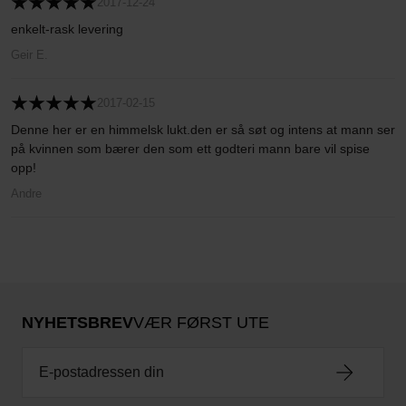
2017-12-24
enkelt-rask levering
Geir E.
2017-02-15
Denne her er en himmelsk lukt.den er så søt og intens at mann ser
på kvinnen som bærer den som ett godteri mann bare vil spise
opp!
Andre
NYHETSBREV
VÆR FØRST UTE