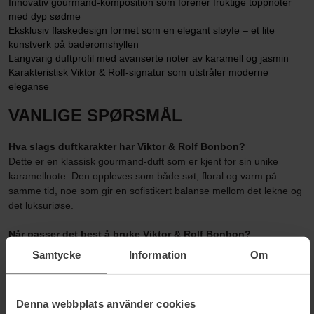
Innovativ gourmand-komposition som forener fruktige toppnoter
med dyp sødme
Eksklusiv flaskedesign formet som en elegant sløyfe – et lite
kunstverk på baderomshyllen
Langvarig duftprofil med avanserte noter av karamell og jasmin
Karakteristisk Viktor & Rolf-signatur som utstråler moderne
eleganse
VANLIGE SPØRSMÅL
Hva slags duftkarakter har Viktor & Rolf Bonbon?
Dette er en klassisk gourmand-duft som er kjent for sin unike
karamellnote. Den oppleves som både søt, floral og varm på
samme tid, noe som gir en sofistikert balanse mellom det lekne og
det luksuriøse.
Når passer det best å bruke Viktor & Rolf Bonbon?
Takket være de varme basenotene av amber og sandeltre passer
Samtycke
Information
Om
den utmerket til kveldsbruk og spesielle anledninger. Samtidig gjør
de friske toppnotene av mandarin og fersken at den også fungerer
fint som en selvsikker hverdagsduft i de kjøligere månedene.
Denna webbplats använder cookies