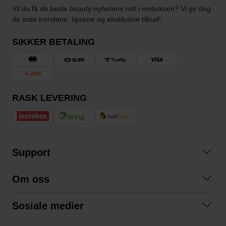
Vil du få de beste beauty-nyhetene rett i innboksen? Vi gir deg
de siste trendene, tipsene og eksklusive tilbud!
SIKKER BETALING
RASK LEVERING
Support
Kontakt oss
Om oss
Spørsmål og svar
Om oss
Kjøpsvilkår
Sosiale medier
Samarbeid med oss
Bytte og retur
Facebook