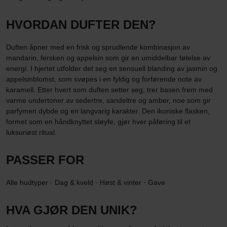
HVORDAN DUFTER DEN?
Duften åpner med en frisk og sprudlende kombinasjon av
mandarin, fersken og appelsin som gir en umiddelbar følelse av
energi. I hjertet utfolder det seg en sensuell blanding av jasmin og
appelsinblomst, som svøpes i en fyldig og forførende note av
karamell. Etter hvert som duften setter seg, trer basen frem med
varme undertoner av sedertre, sandeltre og amber, noe som gir
parfymen dybde og en langvarig karakter. Den ikoniske flasken,
formet som en håndknyttet sløyfe, gjør hver påføring til et
luksuriøst ritual.
PASSER FOR
Alle hudtyper · Dag & kveld · Høst & vinter · Gave
HVA GJØR DEN UNIK?