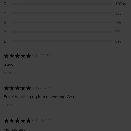
5
100%
4
0%
3
0%
2
0%
1
0%
2019-12-27
Gave
Monica
2019-12-12
Enkel bestilling og hurtig levering! Geir
Geir E.
2019-05-17
Kjempe god