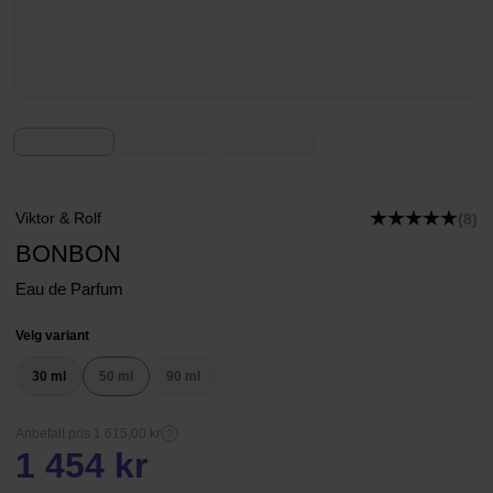
Viktor & Rolf
(8)
BONBON
Eau de Parfum
Velg variant
30 ml
50 ml
90 ml
Anbefalt pris 1 615,00 kr
1 454 kr