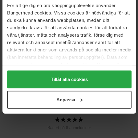
Størrelse: 50 ml
För att ge dig en bra shoppingupplevelse använder
Bangerhead cookies. Vissa cookies är nödvändiga för att
Artikkelnummer: 25112
du ska kunna använda webbplatsen, medan ditt
Kategorier:
samtycke krävs för att använda cookies för att förbättra
våra tjänster, mäta och analysera trafik, förse dig med
Hjem
relevant och anpassat innehåll/annonser samt för att
Parfyme
aktivera funktioner som används på sociala medier media
Dameparfyme
Bonbon
(kan innefatta behandling av personuppgifter). Data som
samlas in delas med cookieleverantören. Genom att
trycka på "Tillåt alla cookies" accepterar du alla cookies,
medan du under "Detaljer" kan anpassa användningen av
Tillåt alla cookies
Anmeldelser (8)
Spørsmål og svar (0)
cookies. Du kan när som helst återkalla ditt samtycke.
För mer information se vår Cookie Policy samt vår
Anpassa
Integritetspolicy.
5
Basert på 8 anmeldelser