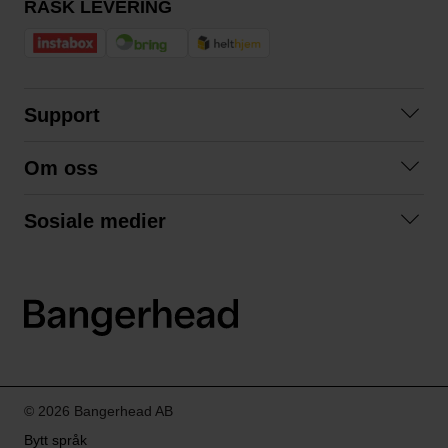
RASK LEVERING
Support
Kontakt oss
Om oss
Spørsmål og svar
Om oss
Kjøpsvilkår
Sosiale medier
Samarbeid med oss
Bytte og retur
Facebook
Bærekraft og miljø
Personvernerklæring
Instagram
Frakt og levering
LinkedIn
© 2026 Bangerhead AB
Bytt språk