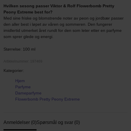
Hvilken sesong passer Viktor & Rolf Flowerbomb Pretty
Peony Extreme best for?
Med sine friske og blomstrende noter av peon og jordbær passer
den aller best i løpet av våren og sommeren. Den fungerer
imidlertid utmerket året rundt for den som leter etter en parfyme
som sprer glede og energi.
Størrelse: 100 ml
Artikkelnummer: 197469
Kategorier:
Hjem
Parfyme
Dameparfyme
Flowerbomb Pretty Peony Extreme
Anmeldelser (0)
Spørsmål og svar (0)