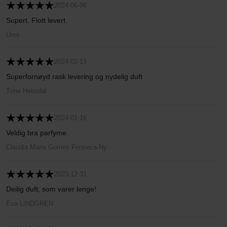
2024-06-06
Supert. Flott levert.
Unni
2024-02-13
Superfornøyd rask levering og nydelig duft
Trine Heimdal
2024-01-16
Veldig bra parfyme.
Claudia Maria Gomes Fonseca-Ny
2023-12-31
Deilig duft, som varer lenge!
Eva LINDGREN