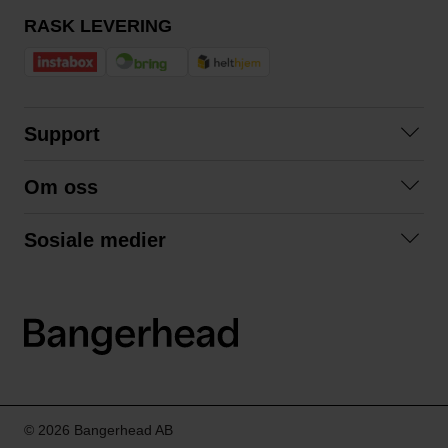
RASK LEVERING
Support
Kontakt oss
Om oss
Spørsmål og svar
Om oss
Kjøpsvilkår
Sosiale medier
Samarbeid med oss
Bytte og retur
Facebook
Bærekraft og miljø
Personvernerklæring
Instagram
Frakt og levering
LinkedIn
© 2026 Bangerhead AB