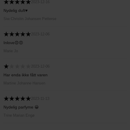
2023-12-16
Nydelig duft♥️
Siw Christin Johansen Petterse
2023-12-06
Inlove😍😍
Marie Jo
2023-12-06
Har enda ikke fått varen
Martine Johanne Hansen
2023-11-13
Nydelig parfyme 😀
Trine Marian Engø