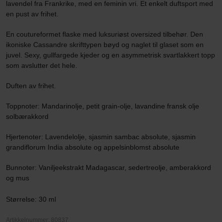
lavendel fra Frankrike, med en feminin vri. Et enkelt duftsport med
en pust av frihet.
En coutureformet flaske med luksuriøst oversized tilbehør. Den
ikoniske Cassandre skrifttypen bøyd og naglet til glaset som en
juvel. Sexy, gullfargede kjeder og en asymmetrisk svartlakkert topp
som avslutter det hele.
Duften av frihet.
Toppnoter: Mandarinolje, petit grain-olje, lavandine fransk olje
solbærakkord
Hjertenoter: Lavendelolje, sjasmin sambac absolute, sjasmin
grandiflorum India absolute og appelsinblomst absolute
Bunnoter: Vaniljeekstrakt Madagascar, sedertreolje, amberakkord
og mus
Størrelse: 30 ml
Artikkelnummer: 80837