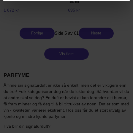
150 ml
1 872 kr
695 kr
Side 5 av 61
Forrige
Neste
Vis flere
PARFYME
Å finne sin signaturduft er ikke så enkelt, men det er viktigere enn
du tror! Folk kategoriserer deg når de lukter deg. Så hvordan vil du
at andre skal se deg? En duft er bevist at kan forandre ditt humør,
få fram minner og få deg til å bli tiltrukket av noen. Det er som med
vin - kvaliteten varierer ekstremt. Hos oss får du et stort utvalg av
kjente og mindre kjente parfymer.
Hva blir din signaturduft?