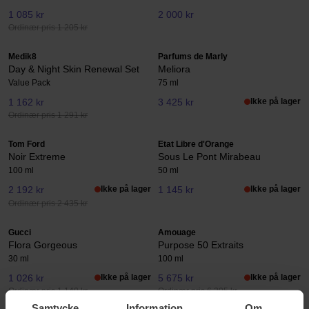
1 085 kr
2 000 kr
Ordinær pris 1 205 kr
Medik8
Parfums de Marly
Day & Night Skin Renewal Set
Meliora
Value Pack
75 ml
1 162 kr
3 425 kr
Ikke på lager
Ordinær pris 1 291 kr
Tom Ford
Etat Libre d'Orange
Noir Extreme
Sous Le Pont Mirabeau
100 ml
50 ml
2 192 kr
Ikke på lager
1 145 kr
Ikke på lager
Ordinær pris 2 435 kr
Gucci
Amouage
Flora Gorgeous
Purpose 50 Extraits
30 ml
100 ml
1 026 kr
Ikke på lager
5 675 kr
Ikke på lager
Ordinær pris 1 140 kr
Ordinær pris 6 305 kr
Samtycke
Information
Om