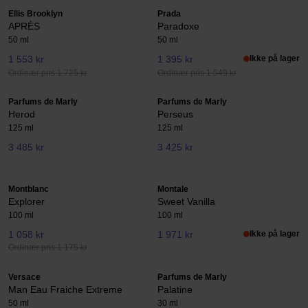
Ellis Brooklyn
Prada
APRÈS
Paradoxe
50 ml
50 ml
1 553 kr
1 395 kr
Ikke på lager
Ordinær pris 1 725 kr
Ordinær pris 1 549 kr
Parfums de Marly
Parfums de Marly
Herod
Perseus
125 ml
125 ml
3 485 kr
3 425 kr
Montblanc
Montale
Explorer
Sweet Vanilla
100 ml
100 ml
1 058 kr
1 971 kr
Ikke på lager
Ordinær pris 1 175 kr
Versace
Parfums de Marly
Man Eau Fraiche Extreme
Palatine
50 ml
30 ml