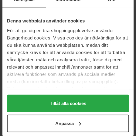
Narciso Rodriguez
BornToStandOut
For Her Intense
Angel´s Power
30 ml
50 ml
Denna webbplats använder cookies
1 002 kr
2 345 kr
För att ge dig en bra shoppingupplevelse använder
Ordinær pris 1 113 kr
Bangerhead cookies. Vissa cookies är nödvändiga för att
JEAN PAUL GAULTIER
NISHANE
du ska kunna använda webbplatsen, medan ditt
Gaultier Divine Elixir
Hacivat
samtycke krävs för att använda cookies för att förbättra
100 ml
100 ml
våra tjänster, mäta och analysera trafik, förse dig med
2 072 kr
4 145 kr
relevant och anpassat innehåll/annonser samt för att
Ordinær pris 2 130 kr
aktivera funktioner som används på sociala medier
media (kan innefatta behandling av personuppgifter).
Juliette has a gun
Ellis Brooklyn
Pear Inc.
Dear Sky
Data som samlas in delas med cookieleverantören.
100 ml
50 ml
Genom att trycka på "Tillåt alla cookies" accepterar du
1 599 kr
1 553 kr
alla cookies, medan du under "Detaljer" kan anpassa
Tillåt alla cookies
Ordinær pris 1 725 kr
användningen av cookies. Du kan när som helst återkalla
ditt samtycke. För mer information se vår Cookie Policy
Ellis Brooklyn
Molton Brown
Anpassa
samt vår Integritetspolicy.
Worth Avenue
Orange & Bergamot Aroma
Reeds
50 ml