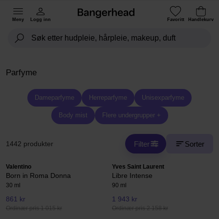
Meny
Logg inn
Favoritt
Handlekurv
Parfyme
Dameparfyme
Herreparfyme
Unisexparfyme
Body mist
Flere undergrupper +
Filter
Sorter
1442 produkter
Valentino
Yves Saint Laurent
Born in Roma Donna
Libre Intense
30 ml
90 ml
861 kr
1 943 kr
Ordinær pris 1 015 kr
Ordinær pris 2 158 kr