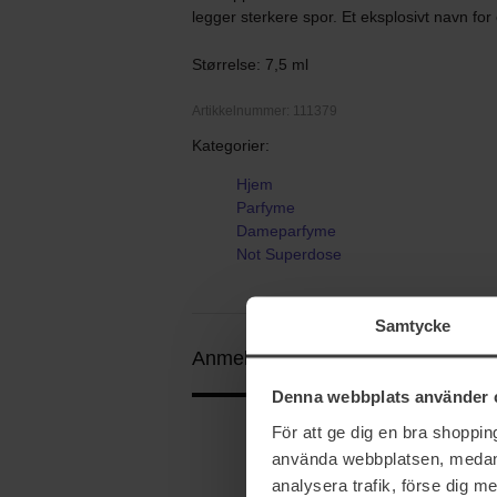
legger sterkere spor. Et eksplosivt navn for 
Størrelse: 7,5 ml
Artikkelnummer: 111379
Kategorier:
Hjem
Parfyme
Dameparfyme
Not Superdose
Samtycke
Anmeldelser (5)
Spørsmål og svar 
Denna webbplats använder 
För att ge dig en bra shoppi
använda webbplatsen, medan d
4.8
analysera trafik, förse dig 