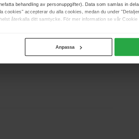
nefatta behandling av personuppgifter). Data som samlas in del
3
0%
alla cookies" accepterar du alla cookies, medan du under "Detal
2
0%
elst återkalla ditt samtycke. För mer information se vår Cookie
1
0%
Anpassa
a under andre dufter, som duftfotsterker. Ambroxan
oppscore