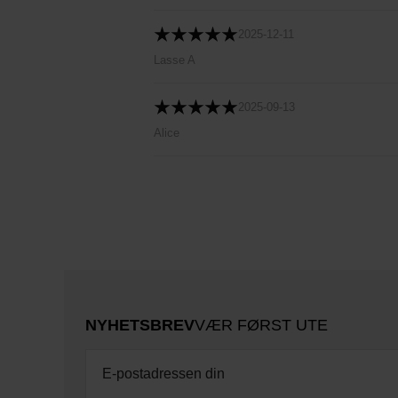
2025-12-11
Lasse A
2025-09-13
Alice
NYHETSBREV
VÆR FØRST UTE