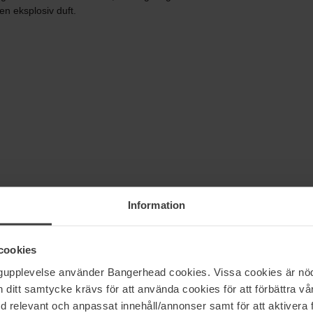
en eksplosiv duft.
Information
(0)
cookies
ngupplevelse använder Bangerhead cookies. Vissa cookies är nöd
5
80%
itt samtycke krävs för att använda cookies för att förbättra vår
4
20%
med relevant och anpassat innehåll/annonser samt för att aktiver