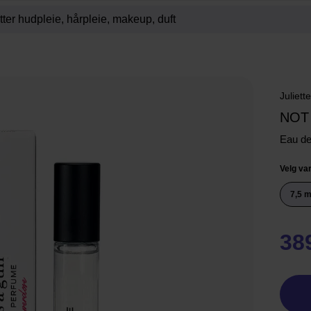
Juliett
NOT
Eau d
Velg var
7,5 m
38