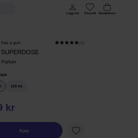
Logg inn
Favoritt
Handlekurv
e has a gun
(5)
 SUPERDOSE
e Parfum
iant
l
100 ml
9 kr
Kjøp
Favoritt