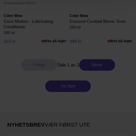
Ordinær pris 419 kr
Color Wow
Color Wow
Coco Motion - Lubricating
Coconut Cocktail Bionic Tonic
Conditioner
200 ml
295 ml
419 kr
Ikke på lager
399 kr
Ikke på lager
Side 1 av 2
Neste
Vis flere
NYHETSBREV
VÆR FØRST UTE