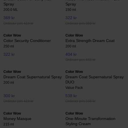
Spray
Spray
200.0 ML
150 ml
369 kr
322 kr
Ordinær pris 419 kr
Ordinær pris 369 kr
Color Wow
Color Wow
Color Security Conditioner
Extra Strength Dream Coat
250 ml
200 ml
322 kr
404 kr
Ordinær pris 448 kr
Color Wow
Color Wow
Dream Coat Supernatural Spray
Dream Coat Supernatural Spray
DUO
200 ml
Value Pack
300 kr
538 kr
Ordinær pris 419 kr
Ordinær pris 598 kr
Color Wow
Color Wow
Money Masque
One-Minute Transformation
Styling Cream
215 ml