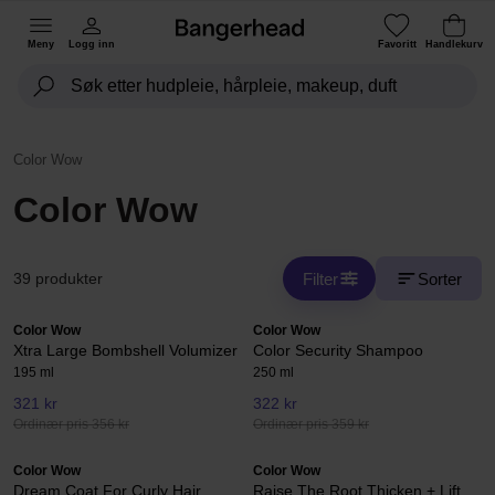
Meny
Logg inn
Favoritt
Handlekurv
Color Wow
Color Wow
Filter
Sorter
39 produkter
Color Wow
Color Wow
Xtra Large Bombshell Volumizer
Color Security Shampoo
195 ml
250 ml
321 kr
322 kr
Ordinær pris 356 kr
Ordinær pris 359 kr
Color Wow
Color Wow
Dream Coat For Curly Hair
Raise The Root Thicken + Lift