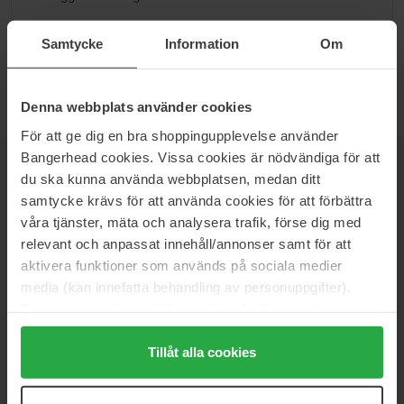
Gå til B
Samtycke
Information
Om
Denna webbplats använder cookies
För att ge dig en bra shoppingupplevelse använder
Bangerhead cookies. Vissa cookies är nödvändiga för att
NYHETSBREV
VÆR FØRST UTE
du ska kunna använda webbplatsen, medan ditt
samtycke krävs för att använda cookies för att förbättra
våra tjänster, mäta och analysera trafik, förse dig med
relevant och anpassat innehåll/annonser samt för att
aktivera funktioner som används på sociala medier
Vil du få de beste beauty-nyhetene rett i innboksen? Vi gir deg
media (kan innefatta behandling av personuppgifter).
de siste trendene, tipsene og eksklusive tilbud!
Data som samlas in delas med cookieleverantören.
Genom att trycka på "Tillåt alla cookies" accepterar du
SIKKER BETALING
alla cookies, medan du under "Detaljer" kan anpassa
Tillåt alla cookies
användningen av cookies. Du kan när som helst återkalla
ditt samtycke. För mer information se vår Cookie Policy