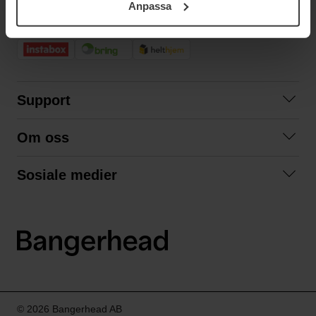
Anpassa
samt vår Integritetspolicy.
RASK LEVERING
Support
Kontakt oss
Om oss
Spørsmål og svar
Om oss
Kjøpsvilkår
Sosiale medier
Samarbeid med oss
Bytte og retur
Facebook
Bærekraft og miljø
Personvernerklæring
Instagram
Frakt og levering
LinkedIn
© 2026 Bangerhead AB