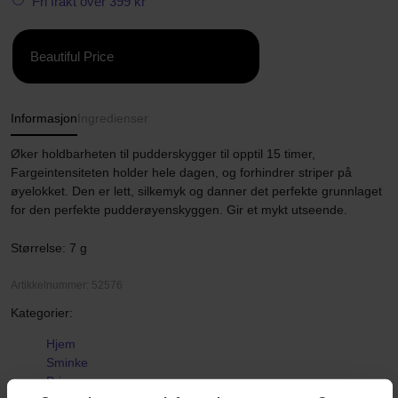
Fri frakt over 399 kr
Beautiful Price
Informasjon
Ingredienser
Øker holdbarheten til pudderskygger til opptil 15 timer,
Fargeintensiteten holder hele dagen, og forhindrer striper på
øyelokket. Den er lett, silkemyk og danner det perfekte grunnlaget
for den perfekte pudderøyenskyggen. Gir et mykt utseende.
Størrelse: 7 g
Artikkelnummer: 52576
Kategorier:
Hjem
Sminke
Primer