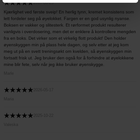
2017-06-25
Kjærlighet ved første sveip! En herlig tynn, kremet konsistens som
lett fordeler seg på øyelokket. Fargen er en god usynlig nyanse.
Boksen er vakker og slitesterk. Et rørformet produkt resulterer
vanligvis i overdosering, men det er enklere å kontrollere mengden
fra en boks. Det virker som et virkelig flott produkt! Den holder
øyenskyggen min på plass hele dagen, og selv etter at jeg kom
meg ut på en svett treningsøkt om kvelden, så øyenskyggen min
fortsatt frisk ut. Jeg bruker den også for å forhindre at øyelokkene
mine blir fete, selv når jeg ikke bruker øyenskygge.
Marle
2026-05-17
Maria
2025-10-22
Valeska