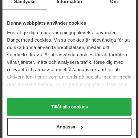
Double Wear Eye Shadow Base
Samtycke
Information
Om
Denna webbplats använder cookies
Anmeldelser (3)
Spørsmål og svar (0)
För att ge dig en bra shoppingupplevelse använder
Bangerhead cookies. Vissa cookies är nödvändiga för att
5
du ska kunna använda webbplatsen, medan ditt
samtycke krävs för att använda cookies för att förbättra
våra tjänster, mäta och analysera trafik, förse dig med
relevant och anpassat innehåll/annonser samt för att
Basert på 3 anmeldelser
aktivera funktioner som används på sociala medier media
(kan innefatta behandling av personuppgifter). Data som
5
100%
samlas in delas med cookieleverantören. Genom att
4
0%
trycka på "Tillåt alla cookies" accepterar du alla cookies,
3
0%
medan du under "Detaljer" kan anpassa användningen av
Tillåt alla cookies
cookies. Du kan när som helst återkalla ditt samtycke.
2
0%
För mer information se vår Cookie Policy samt vår
1
0%
Anpassa
Integritetspolicy.