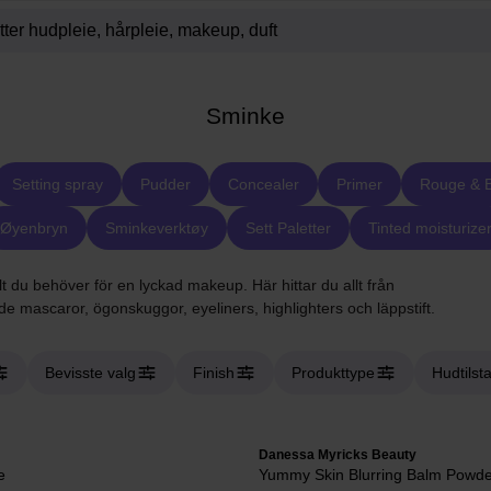
Sminke
Setting spray
Pudder
Concealer
Primer
Rouge & B
Øyenbryn
Sminkeverktøy
Sett Paletter
Tinted moisturize
t du behöver för en lyckad makeup. Här hittar du allt från
nde mascaror, ögonskuggor, eyeliners, highlighters och läppstift.
Bevisste valg
Finish
Produkttype
Hudtilst
Danessa Myricks Beauty
e
Yummy Skin Blurring Balm Powde