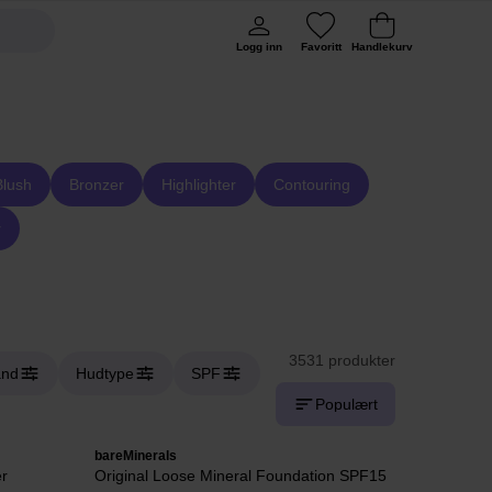
Logg inn
Favoritt
Handlekurv
lush
Bronzer
Highlighter
Contouring
r
3531 produkter
and
Hudtype
SPF
Populært
bareMinerals
r
Original Loose Mineral Foundation SPF15