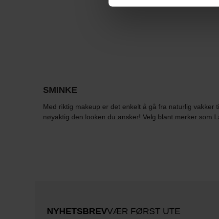
SMINKE
Med riktig makeup er det enkelt å gå fra naturlig vakker 
nøyaktig den looken du ønsker! Velg blant merker som
NYHETSBREV
VÆR FØRST UTE