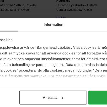
ier
Hourglass
nt Loose Setting Powder
Curator Eyeshadow Palette
t Loose Setting Powder
Curator Eyeshadow Palette
924 kr
s 610 kr
Ordinær pris 1 026 kr
Information
als
Erborian
cookies
Pressed Powder Foundation
BB Créme
ngupplevelse använder Bangerhead cookies. Vissa cookies är nöd
40 ml
itt samtycke krävs för att använda cookies för att förbättra vår
540 kr
med relevant och anpassat innehåll/annonser samt för att aktiver
Ordinær pris 599 kr
nefatta behandling av personuppgifter). Data som samlas in del
alla cookies" accepterar du alla cookies, medan du under "Detal
yricks Beauty
RMS Beauty
elst återkalla ditt samtycke. För mer information se vår Cookie
rum Skin Tint
"Un" Cover-up Concealer & Foun
m Skin Tint
67 g
486 kr
I
Ordinær pris 540 kr
Anpassa