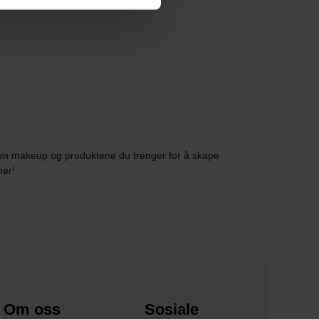
 innen makeup og produktene du trenger for å skape
mer!
Om oss
Sosiale