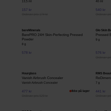
13,5 ml
40 ml
157 kr
540 kr
Ordinær pris 174 kr
Ordinær pri
bareMinerals
Glo Skin B
BarePRO 24H Skin-Perfecting Pressed
Pressed 
Powder
9 g
8 g
578 kr
576 kr
Ordinær pri
Hourglass
RMS Beau
Vanish Airbrush Concealer
ReDimens
Vanish Airbrush Concealer
7 g
477 kr
Ikke på lager
441 kr
Ordinær pris 529 kr
Ordinær pri