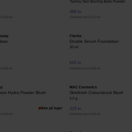
Yummy Skin Blurring Balm Powder
468 kr
s 599 kr
Ordinær pris 519 kr
eauty
Clarins
Base
Double Serum Foundation
30 ml
626 kr
s 665 kr
Ordinær pris 695 kr
ty
MAC Cosmetics
ion Hydra Powder Blush
Skinfinish Colourstruck Blush
4,5 g
Ikke på lager
329 kr
s 490 kr
Ordinær pris 365 kr