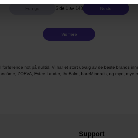
Side 1 av 148
Neste
Vis flere
til forførende hot på nulltid. Vi har et stort utvalg av de beste brands
 Lancôme, ZOEVA, Estee Lauder, theBalm, bareMinerals, og mye, mye 
Support