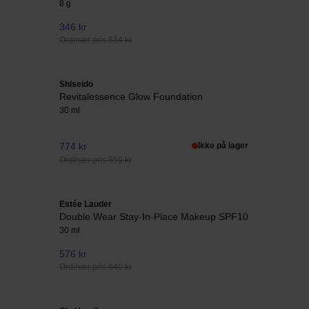
8 g
346 kr
Ordinær pris 534 kr
Shiseido
Revitalessence Glow Foundation
30 ml
774 kr
Ikke på lager
Ordinær pris 859 kr
Estée Lauder
Double Wear Stay-In-Place Makeup SPF10
30 ml
576 kr
Ordinær pris 640 kr