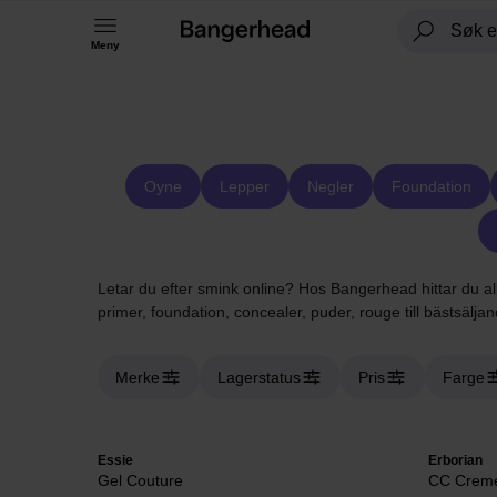
Meny
Oyne
Lepper
Negler
Foundation
Letar du efter smink online? Hos Bangerhead hittar du all
primer, foundation, concealer, puder, rouge till bästsälja
Merke
Lagerstatus
Pris
Farge
Essie
Erborian
Gel Couture
CC Crem