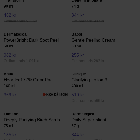
Transform
Daily Milkfoliant
90 ml
74 g
462 kr
844 kr
Ordinær pris 513 kr
Ordinær pris 937 kr
Dermalogica
Babor
PowerBright Dark Spot Peel
Gentle Peeling Cream
50 ml
50 ml
982 kr
255 kr
Ordinær pris 1 091 kr
Ordinær pris 283 kr
Anua
Clinique
Heartleaf 77% Clear Pad
Clarifying Lotion 3
160 ml
400 ml
369 kr
Ikke på lager
510 kr
Ordinær pris 566 kr
Lumene
Dermalogica
Deeply Purifying Birch Scrub
Daily Superfoliant
75 ml
57 g
135 kr
844 kr