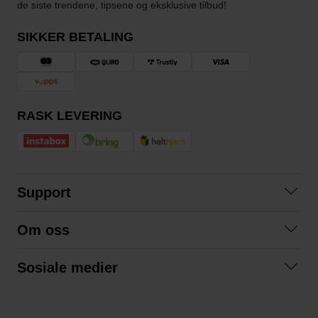
de siste trendene, tipsene og eksklusive tilbud!
SIKKER BETALING
RASK LEVERING
Support
Kontakt oss
Om oss
Spørsmål og svar
Om oss
Kjøpsvilkår
Sosiale medier
Samarbeid med oss
Bytte og retur
Facebook
Bærekraft og miljø
Personvernerklæring
Instagram