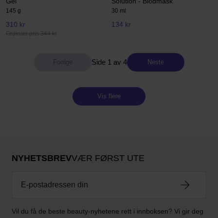
Gel
Solution - Blodmask
145 g
30 ml
310 kr
134 kr
Ordinær pris 344 kr
Side 1 av 4
Neste
Vis flere
NYHETSBREV
VÆR FØRST UTE
Vil du få de beste beauty-nyhetene rett i innboksen? Vi gir deg