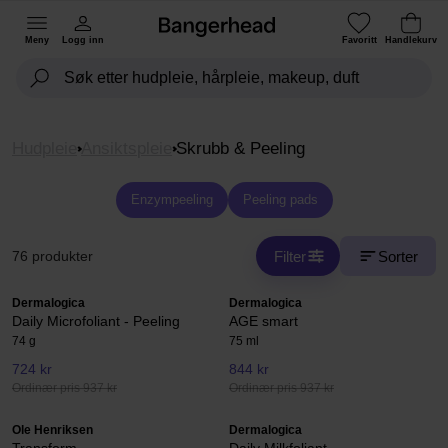
Meny
Logg inn
Favoritt
Handlekurv
Hudpleie
Ansiktspleie
Skrubb & Peeling
Enzympeeling
Peeling pads
Filter
Sorter
76 produkter
Dermalogica
Dermalogica
Daily Microfoliant - Peeling
AGE smart
74 g
75 ml
724 kr
844 kr
Ordinær pris 937 kr
Ordinær pris 937 kr
Ole Henriksen
Dermalogica