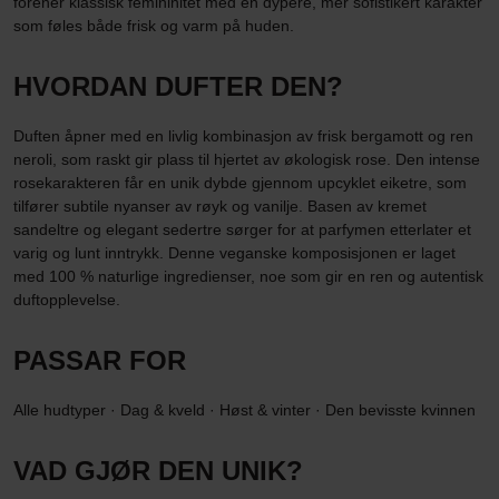
forener klassisk femininitet med en dypere, mer sofistikert karakter
som føles både frisk og varm på huden.
HVORDAN DUFTER DEN?
Duften åpner med en livlig kombinasjon av frisk bergamott og ren
neroli, som raskt gir plass til hjertet av økologisk rose. Den intense
rosekarakteren får en unik dybde gjennom upcyklet eiketre, som
tilfører subtile nyanser av røyk og vanilje. Basen av kremet
sandeltre og elegant sedertre sørger for at parfymen etterlater et
varig og lunt inntrykk. Denne veganske komposisjonen er laget
med 100 % naturlige ingredienser, noe som gir en ren og autentisk
duftopplevelse.
PASSAR FOR
Alle hudtyper · Dag & kveld · Høst & vinter · Den bevisste kvinnen
VAD GJØR DEN UNIK?