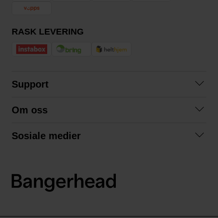
RASK LEVERING
Support
Kontakt oss
Om oss
Spørsmål og svar
Om oss
Kjøpsvilkår
Sosiale medier
Samarbeid med oss
Bytte og retur
Facebook
Bærekraft og miljø
Personvernerklæring
Instagram
Frakt og levering
LinkedIn