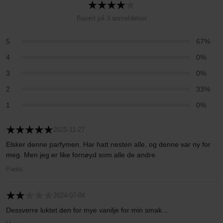
Basert på 3 anmeldelser
5
67%
4
0%
3
0%
2
33%
1
0%
2025-11-27
Elsker denne parfymen. Har hatt nesten alle, og denne var ny for
meg. Men jeg er like fornøyd som alle de andre.
Paola
2024-07-04
Dessverre luktet den for mye vanilje for min smak...