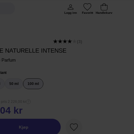
Logg inn
Favoritt
Handlekurv
(3)
E NATURELLE INTENSE
e Parfum
iant
l
50 ml
100 ml
 pris 2 226,00 kr
04 kr
Kjøp
Favoritt