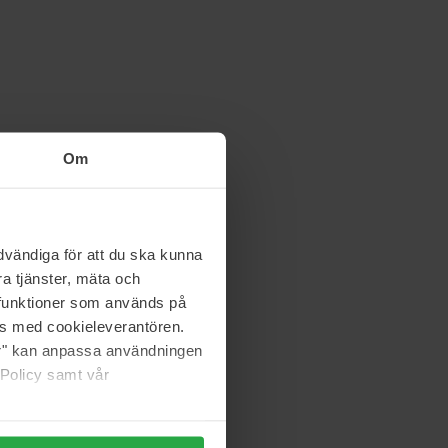
Om
vändiga för att du ska kunna
a tjänster, mäta och
a funktioner som används på
as med cookieleverantören.
jer" kan anpassa användningen
 Policy samt vår