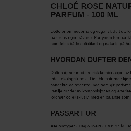
CHLOÉ ROSE NATUR
PARFUM - 100 ML
Dette er en moderne og vegansk duft utvikl
naturens egne råvarer. Parfymen forener kl
som føles både sofistikert og naturlig på h
HVORDAN DUFTER DE
Duften åpner med en frisk kombinasjon av be
edel, økologisk rose. Den blomstrende kjer
sandeltre og sedertre, noe som gir parfyme
vanilje runder av komposisjonen og etterlat
jordnær og eksklusiv, med en balanse som 
PASSAR FOR
Alle hudtyper · Dag & kveld · Høst & vår · 