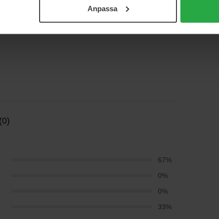
Anpassa
(0)
5
67%
4
0%
3
0%
2
33%