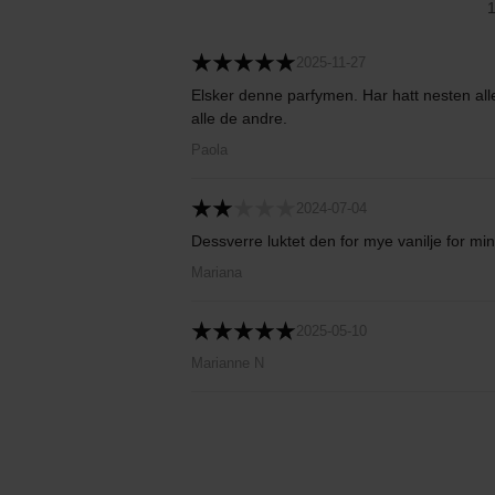
2025-11-27
Elsker denne parfymen. Har hatt nesten all
alle de andre.
Paola
2024-07-04
Dessverre luktet den for mye vanilje for min
Mariana
2025-05-10
Marianne N