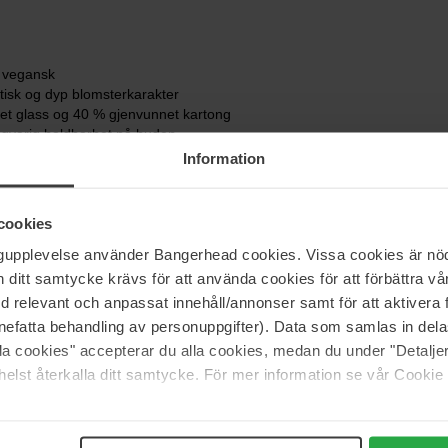
t vegansk
tisk og dyp blomsterkarakter
et glass og 40 % gjenvunnet kartong
ngvarig holdbarhet på huden
Information
turelle Intense og den originale Rose Naturelle?
cookies
er treaktig karakter sammenlignet med originalen. Mens
ngupplevelse använder Bangerhead cookies. Vissa cookies är nöd
ir tilsetningen av sandeltre og vanilje i Intense-versjonen
itt samtycke krävs för att använda cookies för att förbättra vår
 lenger.
med relevant och anpassat innehåll/annonser samt för att aktiver
 de Parfum best til dag- eller kveldsbruk?
nefatta behandling av personuppgifter). Data som samlas in del
gerer den utmerket til begge deler. Den friske åpningen
alla cookies" accepterar du alla cookies, medan du under "Detal
e basenotene av tre og vanilje gir den nok styrke og
elst återkalla ditt samtycke. För mer information se vår Cookie