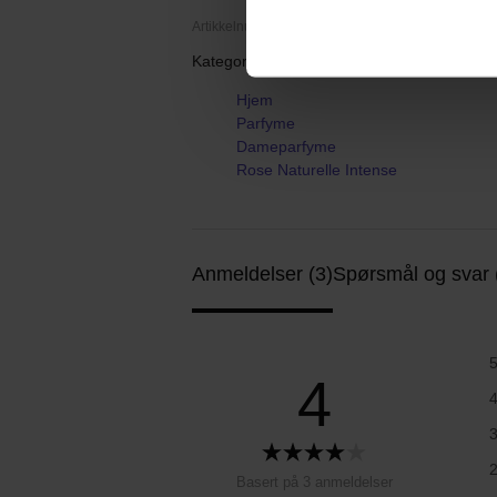
Artikkelnummer: 107537
Kategorier:
Hjem
Parfyme
Dameparfyme
Rose Naturelle Intense
Anmeldelser (3)
Spørsmål og svar 
4
Basert på 3 anmeldelser