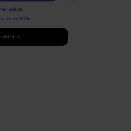
nes på lager
 frakt over 399 kr
utiful Price