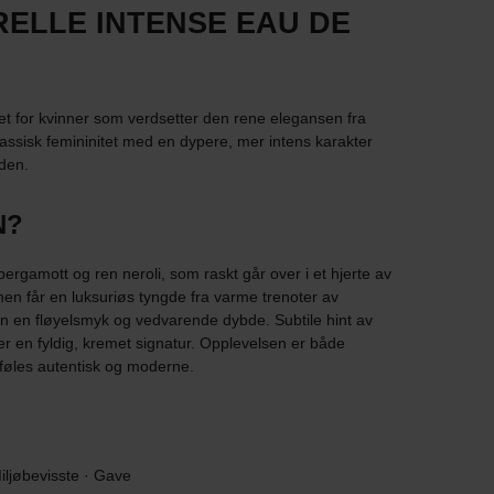
ELLE INTENSE EAU DE
et for kvinner som verdsetter den rene elegansen fra
assisk femininitet med en dypere, mer intens karakter
uden.
N?
rgamott og ren neroli, som raskt går over i et hjerte av
nen får en luksuriøs tyngde fra varme trenoter av
n en fløyelsmyk og vedvarende dybde. Subtile hint av
er en fyldig, kremet signatur. Opplevelsen er både
føles autentisk og moderne.
Miljøbevisste · Gave