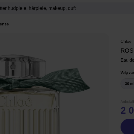
tense
Chloé
ROS
Eau d
Velg var
30 m
Anbefalt
2 0