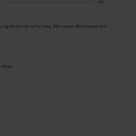
1
0%
e, og denne var ny for meg. Men jeg er like fornøyd som
 smak...