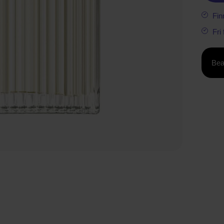
Fin
Fri
Bea