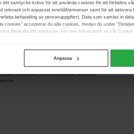
itt samtycke krävs för att använda cookies för att förbättra vår
med relevant och anpassat innehåll/annonser samt för att aktiver
5
80%
nefatta behandling av personuppgifter). Data som samlas in del
4
20%
alla cookies" accepterar du alla cookies, medan du under "Detal
elst återkalla ditt samtycke. För mer information se vår Cookie
3
0%
2
0%
1
0%
Anpassa
a under andre dufter, som duftfotsterker. Ambroxan
oppscore