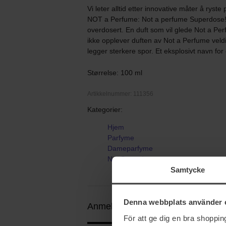
Vi leter alltid etter innovative måter å ryst
NOT a Perfume: Not a perfume Superdose
overdosert. En duft som vil glede Not a Per
ikke opplever duften av Not a Perfume veldi
legger sterkere spor. Et eksplosivt navn for 
Størrelse: 100 ml
Artikkelnummer: 111356
Kategorier:
Hjem
Parfyme
Dameparfyme
Not Superdose
Samtycke
Denna webbplats använder 
Anmeldelser (5)
Spørsmål og svar 
För att ge dig en bra shoppi