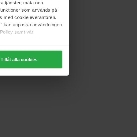
a tjänster, mäta och
a funktioner som används på
as med cookieleverantören.
jer" kan anpassa användningen
 Policy samt vår
Tillåt alla cookies