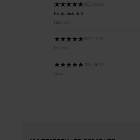
2025-01-13
Fantastisk duft
Hanna H
2025-12-11
Lasse A
2025-09-13
Alice