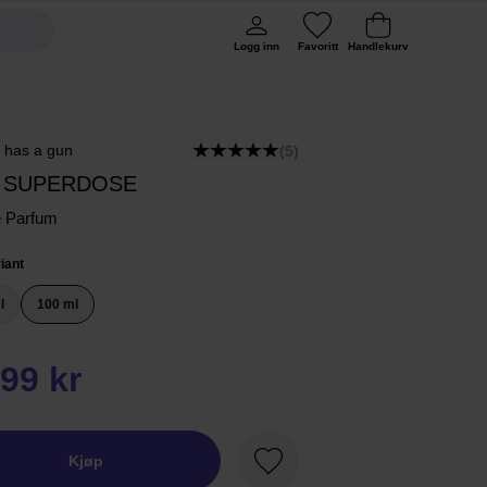
Logg inn
Favoritt
Handlekurv
e has a gun
(5)
 SUPERDOSE
e Parfum
iant
l
100 ml
99 kr
Kjøp
Favoritt