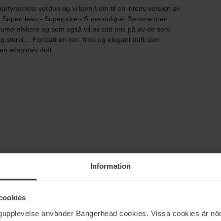
e parfymeriets verden og vi kom frem til en intens versjon av
! Superclean - Superpure - Superunique. Samme men
fume-elskere og som også vil bli satt pris på av de som
g sterkt… Fortsatt en ren, frisk og elegant duft som
en eksplosiv duft.
Information
cookies
(0)
ngupplevelse använder Bangerhead cookies. Vissa cookies är nöd