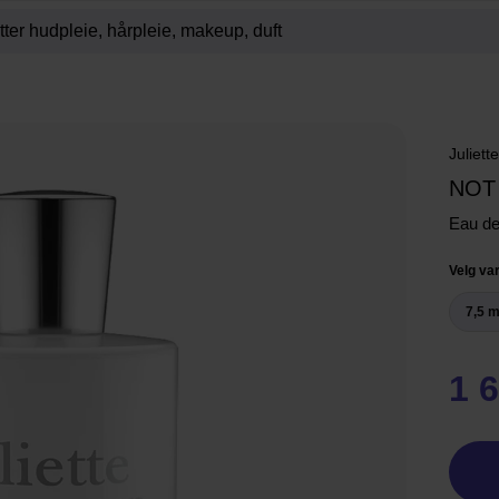
Juliett
NOT
Eau d
Velg var
7,5 m
1 6