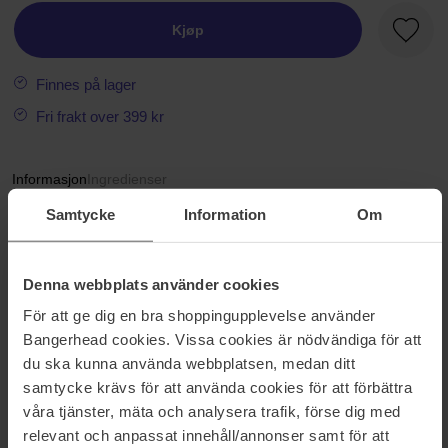
Kjøp
Favorit
Finnes på lager
Fri frakt over 399 kr
Informasjon
Ingredienser
Samtycke
Information
Om
Denne kreasjonen representerer en nøytral og poetisk balanse og
har en beroligende og jordnær effekt på sinnet. "Ode to dullness"
er en hyllest til den diskré skjønnheten i hverdagens kjedsomhet.
Duftens transparente fremtoning skjuler en uventet balanse
Denna webbplats använder cookies
mellom stjerneanis og fresia som utstråler en minimalistisk letthet.
För att ge dig en bra shoppingupplevelse använder
Kombinert med den omsluttende sensualiteten til sandeltre og
Bangerhead cookies. Vissa cookies är nödvändiga för att
kashmirblomst, pakker komposisjonen deg inn i en koselig aura.
du ska kunna använda webbplatsen, medan ditt
Nøkkelingredienser: Stjerneanis, fresia, sandeltre, tonkabønne,
samtycke krävs för att använda cookies för att förbättra
moskus Duftfamilie: Blomster, moskus Hvem passer den til: "Ode
to Dullness" er den perfekte duften for deg som ønsker en
våra tjänster, mäta och analysera trafik, förse dig med
behagelig og ren duft. Tenk på den som å krølle seg sammen
relevant och anpassat innehåll/annonser samt för att