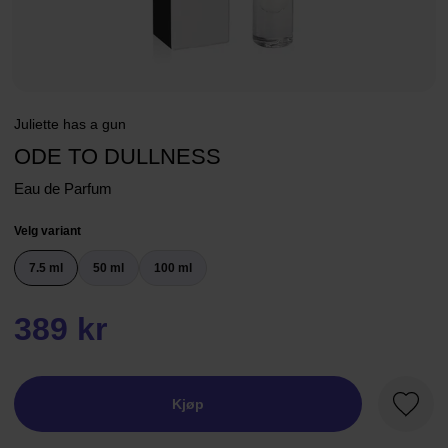
Juliette has a gun
ODE TO DULLNESS
Eau de Parfum
Velg variant
7.5 ml
50 ml
100 ml
389 kr
Kjøp
Favorit