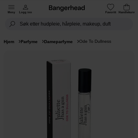
Meny
Logg inn
Favoritt
Handlekurv
Ode To Dullness
Hjem
Parfyme
Dameparfyme