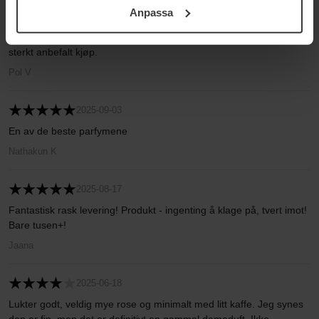
kvalitet. Avslutningsvis er Café Rose et førsteklasses valg for de
Anpassa
samt vår Integritetspolicy.
som setter pris på velstrukturerte komposisjoner med personlighet
og et moderne uttrykk innenfor kategorien mørke rosedufter. Et
sterkt anbefalt kjøp.
Pol V
2025-09-03
En av de beste parfymene
Nathakun K
2025-08-17
Fantastisk rask levering! Produkt - ingenting å klage på, tvert imot!
Bare tusen+!
Jaana
2025-06-18
Lukter godt, veldig mye rose og minimalt med litt kaffe. Jeg synes