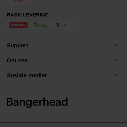
RASK LEVERING
Support
Kontakt oss
Om oss
Spørsmål og svar
Om oss
Kjøpsvilkår
Sosiale medier
Samarbeid med oss
Bytte og retur
Facebook
Bærekraft og miljø
Personvernerklæring
Instagram
Frakt og levering
LinkedIn