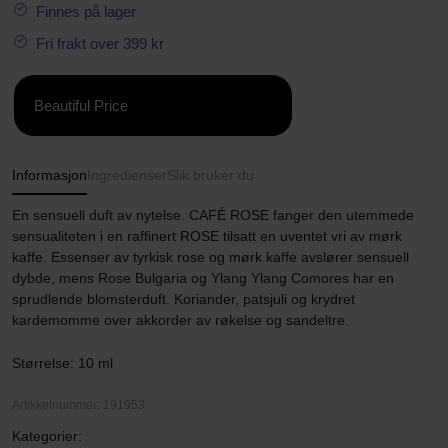
Finnes på lager
Fri frakt over 399 kr
Beautiful Price
Informasjon
Ingredienser
Slik bruker du
En sensuell duft av nytelse. CAFÉ ROSE fanger den utemmede
sensualiteten i en raffinert ROSE tilsatt en uventet vri av mørk
kaffe. Essenser av tyrkisk rose og mørk kaffe avslører sensuell
dybde, mens Rose Bulgaria og Ylang Ylang Comores har en
sprudlende blomsterduft. Koriander, patsjuli og krydret
kardemomme over akkorder av røkelse og sandeltre.
Størrelse: 10 ml
Artikkelnummer: 191953
Kategorier: