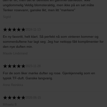
den er fin, men det er definitivt en gammel dameduft. Ikke
ungdommelig Veldig blomsteraktig, men ikke på en søt måte
Tenker rosevann, ganske likt, men litt "mørkere"
Sigrid
2024-11-13
En ny favoritt, helt klart. Så perfekt nå som vinteren kommer og
sommerduftene har lagt seg. Jeg har nettopp fått komplimenter for
den nye duften min.
Maude Lindstrand
2023-11-28
For de som liker mørke dufter og rose. Gjenkjennelig som en
typisk TF-duft. Ganske langvarig.
Anne Reinikka
2026-06-15
Mihaela B