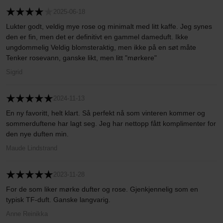
2025-06-18
Lukter godt, veldig mye rose og minimalt med litt kaffe. Jeg synes
den er fin, men det er definitivt en gammel dameduft. Ikke
ungdommelig Veldig blomsteraktig, men ikke på en søt måte
Tenker rosevann, ganske likt, men litt "mørkere"
Sigrid
2024-11-13
En ny favoritt, helt klart. Så perfekt nå som vinteren kommer og
sommerduftene har lagt seg. Jeg har nettopp fått komplimenter for
den nye duften min.
Maude Lindstrand
2023-11-28
For de som liker mørke dufter og rose. Gjenkjennelig som en
typisk TF-duft. Ganske langvarig.
Anne Reinikka