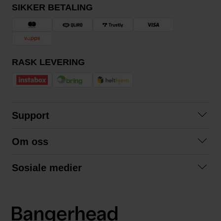
SIKKER BETALING
RASK LEVERING
Support
Kontakt oss
Om oss
Spørsmål og svar
Om oss
Kjøpsvilkår
Sosiale medier
Samarbeid med oss
Bytte og retur
Facebook
Bærekraft og miljø
Personvernerklæring
Instagram
Frakt og levering
LinkedIn