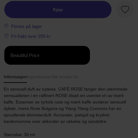
Kjøp
Favorit
Finnes på lager
Fri frakt over 399 kr
Beautiful Price
Informasjon
Ingredienser
Slik bruker du
En sensuell duft av nytelse. CAFÉ ROSE fanger den utemmede
sensualiteten i en raffinert ROSE tilsatt en uventet vri av mørk
kaffe. Essenser av tyrkisk rose og mørk kaffe avslører sensuell
dybde, mens Rose Bulgaria og Ylang Ylang Comores har en
sprudlende blomsterduft. Koriander, patsjuli og krydret
kardemomme over akkorder av røkelse og sandeltre.
Størrelse: 30 ml