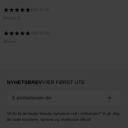
2026-06-15
Mihaela B
2026-02-08
Monica
NYHETSBREV
VÆR FØRST UTE
Vil du få de beste beauty-nyhetene rett i innboksen? Vi gir deg
de siste trendene, tipsene og eksklusive tilbud!