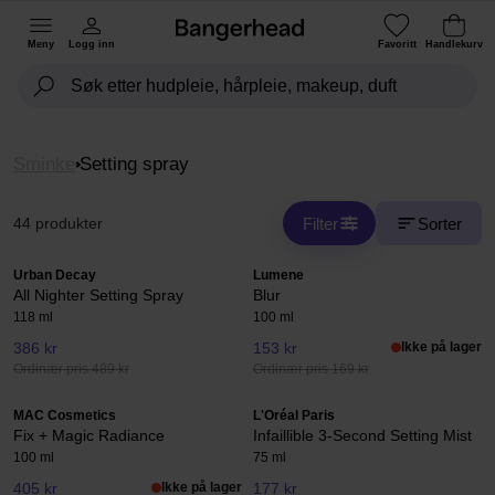
Meny
Logg inn
Favoritt
Handlekurv
Sminke
Setting spray
Filter
Sorter
44 produkter
Urban Decay
Lumene
All Nighter Setting Spray
Blur
118 ml
100 ml
386 kr
153 kr
Ikke på lager
Ordinær pris 489 kr
Ordinær pris 169 kr
MAC Cosmetics
L'Oréal Paris
Fix + Magic Radiance
Infaillible 3-Second Setting Mist
100 ml
75 ml
405 kr
Ikke på lager
177 kr