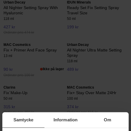
Urban Decay
IDUN Minerals
All Nighter Setting Spray With
Ready Set Fix Setting Spray
Hyaluronic
Travel Size
118 ml
50 ml
427 kr
199 kr
Ordinær pris 474 kr
MAC Cosmetics
Urban Decay
Fix + Primer And Face Spray
All Nighter Ultra Matte Setting
Spray
13 ml
118 ml
90 kr
Ikke på lager
489 kr
Ordinær pris 100 kr
Clarins
MAC Cosmetics
Fix´Make-Up
Fix+ Stay Over Matte 24Hr
50 ml
100 ml
315 kr
374 kr
Ordinær pris 350 kr
Ordinær pris 415 kr
Samtycke
Information
Om
Sensai
bareMinerals
Hydrating Fix Mist
Original Mineral Veil Setting