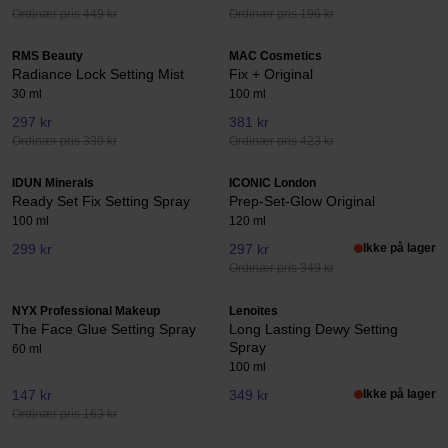
Ordinær pris 449 kr
Ordinær pris 196 kr
RMS Beauty
MAC Cosmetics
Radiance Lock Setting Mist
Fix + Original
30 ml
100 ml
297 kr
381 kr
Ordinær pris 330 kr
Ordinær pris 423 kr
IDUN Minerals
ICONIC London
Ready Set Fix Setting Spray
Prep-Set-Glow Original
100 ml
120 ml
299 kr
297 kr
Ikke på lager
Ordinær pris 349 kr
NYX Professional Makeup
Lenoites
The Face Glue Setting Spray
Long Lasting Dewy Setting
Spray
60 ml
100 ml
147 kr
349 kr
Ikke på lager
Ordinær pris 163 kr