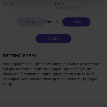
345 kr
157 kr
Ordinær pris 174 kr
Side 1 av 2
Neste
Vis flere
SETTING SPRAY
Settingspray er den ultimate avslutningen på en vellykket sminke.
Det gjør at sminken holder hele dagen - og natten! Gå ikke ut
døren uten å ha brukt en setting spray som en siste finish på
makeupen. Resultatet blir finere og du er vakrest mulig, lengst
mulig!