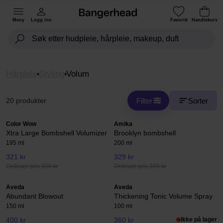
Meny
Logg inn
Favoritt
Handlekurv
Hårpleie
Styling
Volum
Filter
Sorter
20 produkter
Color Wow
Amika
Xtra Large Bombshell Volumizer
Brooklyn bombshell
195 ml
200 ml
321 kr
329 kr
Ordinær pris 356 kr
Ordinær pris 365 kr
Aveda
Aveda
Abundant Blowout
Thickening Tonic Volume Spray
150 ml
100 ml
400 kr
360 kr
Ikke på lager