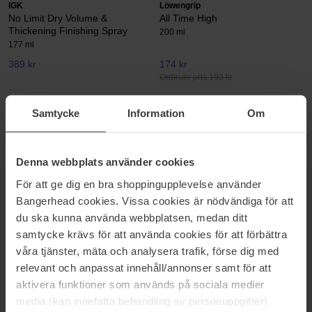
IGK
Löwengrip
No Limit Dry Volume &
All Time High
Thickening Finishing Spray
200 ml
177 ml
389 kr
174 kr
Ordinær pris 193 kr
L'ANZA
Revlon Professional
Samtycke
Information
Om
Healing Volume Root Effects
Style Masters
200 ml
300 ml
375 kr
Ikke på lager
255 kr
Denna webbplats använder cookies
Ordinær pris 283 kr
För att ge dig en bra shoppingupplevelse använder
Schwarzkopf Professional
KMS
Bangerhead cookies. Vissa cookies är nödvändiga för att
Osis+ Volume Up
AddVolume Styling Powder
du ska kunna använda webbplatsen, medan ditt
300 ml
10 ml
samtycke krävs för att använda cookies för att förbättra
241 kr
320 kr
våra tjänster, mäta och analysera trafik, förse dig med
Ordinær pris 267 kr
Ordinær pris 355 kr
relevant och anpassat innehåll/annonser samt för att
aktivera funktioner som används på sociala medier
Unite
Vision Haircare
Liquid Volume Instant Texture
Volume
media (kan innefatta behandling av personuppgifter).
Hold
300 ml