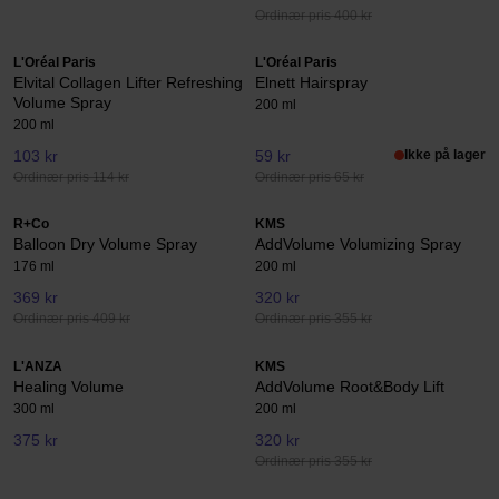
Ordinær pris 400 kr
L'Oréal Paris
L'Oréal Paris
Elvital Collagen Lifter Refreshing
Elnett Hairspray
Volume Spray
200 ml
200 ml
103 kr
59 kr
Ikke på lager
Ordinær pris 114 kr
Ordinær pris 65 kr
R+Co
KMS
Balloon Dry Volume Spray
AddVolume Volumizing Spray
176 ml
200 ml
369 kr
320 kr
Ordinær pris 409 kr
Ordinær pris 355 kr
L'ANZA
KMS
Healing Volume
AddVolume Root&Body Lift
300 ml
200 ml
375 kr
320 kr
Ordinær pris 355 kr