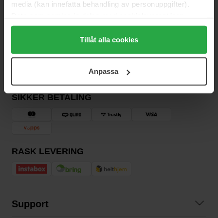
media (kan innefatta behandling av personuppgifter).
NYHETSBREV
VÆR FØRST UTE
Data som samlas in delas med cookieleverantören.
Genom att trycka på "Tillåt alla cookies" accepterar du
alla cookies, medan du under "Detaljer" kan anpassa
Tillåt alla cookies
användningen av cookies. Du kan när som helst återkalla
ditt samtycke. För mer information se vår Cookie Policy
Vil du få de beste beauty-nyhetene rett i innboksen? Vi gir deg
Anpassa
samt vår Integritetspolicy.
de siste trendene, tipsene og eksklusive tilbud!
SIKKER BETALING
RASK LEVERING
Support