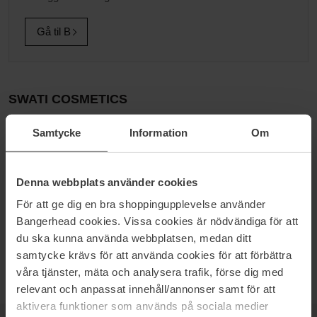
Gå til B
SWATI COSMETICS
Alt fra å matche antrekket til å tilføye det lille ekstra: SWATI
Samtycke
Information
Om
Cosmetic Lenses fargede kosmetiske kontaktlinser er en liten
detalj som utgjør en stor forskjell. De er laget av en internasjonalt
etablert makeupartist og kommer i åtte ulike farger som sammen
Denna webbplats använder cookies
med din øyefarge skaper en naturlig nyanse som er unik for
nettopp deg. Linsene er ledende på markedet når det gjelder
För att ge dig en bra shoppingupplevelse använder
kvalitet og brukervennlighet, samtidig som de oppfyller bransjens
Bangerhead cookies. Vissa cookies är nödvändiga för att
sikkerhetskrav.
du ska kunna använda webbplatsen, medan ditt
Skreddersydd skjønnhet – hver dag!
samtycke krävs för att använda cookies för att förbättra
våra tjänster, mäta och analysera trafik, förse dig med
relevant och anpassat innehåll/annonser samt för att
aktivera funktioner som används på sociala medier