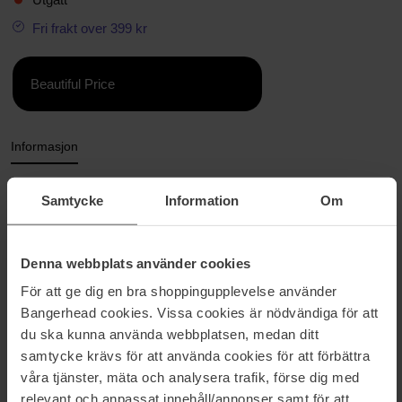
Fri frakt over 399 kr
Beautiful Price
Informasjon
JEAN PAUL GAULTIER SO
Samtycke
Information
Om
SCANDAL! EDP
So Scandal! So Jean Paul Gaultier! Dette er en floral og fruktig duft
Denna webbplats använder cookies
med de mest feminine og ekslusive ingredienser som blir brukt i
parfymer.
För att ge dig en bra shoppingupplevelse använder
Denne duften skiller seg ut fra resten av Scandal-familien da den
Bangerhead cookies. Vissa cookies är nödvändiga för att
er lettere, mer kremet og ren i utføringen.
du ska kunna använda webbplatsen, medan ditt
samtycke krävs för att använda cookies för att förbättra
Toppnoter:
appelsinblomst
våra tjänster, mäta och analysera trafik, förse dig med
Hjertenoter:
tuberose, sjasmin
relevant och anpassat innehåll/annonser samt för att
Bunnote:
bringebær, kremet akkord av melk