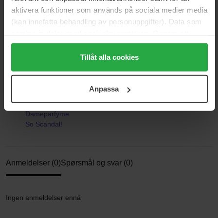
aktivera funktioner som används på sociala medier media
Stil:
floral, fruktig
(kan innefatta behandling av personuppgifter). Data som
samlas in delas med cookieleverantören. Genom att
Størrelse: 50 ml
trycka på "Tillåt alla cookies" accepterar du alla cookies,
medan du under "Detaljer" kan anpassa användningen av
Tillåt alla cookies
Artikkelnummer: 83070
cookies. Du kan när som helst återkalla ditt samtycke.
Kategorier:
För mer information se vår Cookie Policy samt vår
Anpassa
Integritetspolicy.
Hjem
Parfyme
Dameparfyme
So Scandal!
Anmeldelser (0)
Spørsmål og svar (0)
Ingen anmeldelser ennå