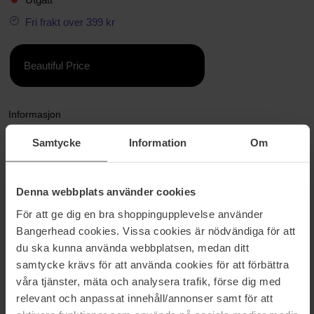
Fri frakt over 399 kr
Beautiful Price
Informasjon
Samtycke
Information
Om
Designet med slanke proporsjoner, vil vår PILFERER krympede
rektangulære ramme beskytte deg mot skadelige UV-stråler uten å
dekke de perfekt skulpturerte brynene dine. Disse solbrillene har et
fint, noughties-inspirert utseende og har subtile Le Specs-
Denna webbplats använder cookies
metallnøkkeldetaljer på begge stengene.
För att ge dig en bra shoppingupplevelse använder
Fullført i en myk, klar innfatning og tonale mørke glass.
Bangerhead cookies. Vissa cookies är nödvändiga för att
du ska kunna använda webbplatsen, medan ditt
< p >
samtycke krävs för att använda cookies för att förbättra
våra tjänster, mäta och analysera trafik, förse dig med
Laget av BPA-fri polymerplast som er lett, slitesterk og slagfast.
relevant och anpassat innehåll/annonser samt för att