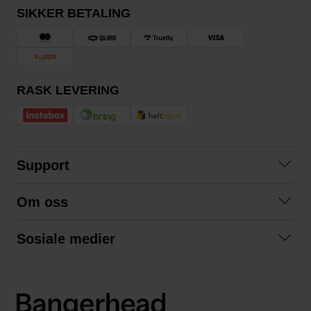
SIKKER BETALING
RASK LEVERING
Support
Kontakt oss
Om oss
Spørsmål og svar
Om oss
Kjøpsvilkår
Sosiale medier
Samarbeid med oss
Bytte og retur
Facebook
Bærekraft og miljø
Personvernerklæring
Instagram
Frakt og levering
LinkedIn