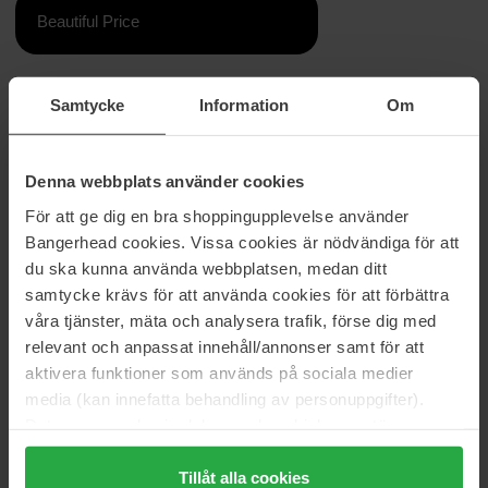
Beautiful Price
Informasjon
Samtycke
Information
Om
Yvresse EdT fra Yves Saint Laurent er en duft for kvinner som har
en floral duft.
Denna webbplats använder cookies
Denne parfymen gir et sofistikert elegant preg.
För att ge dig en bra shoppingupplevelse använder
Toppnoter: Nektarin og litchi.
Bangerhead cookies. Vissa cookies är nödvändiga för att
Hjertenoter: Roser og fiol.
du ska kunna använda webbplatsen, medan ditt
Bunnoter: Patchouli.
samtycke krävs för att använda cookies för att förbättra
Størrelse: 80 ml
våra tjänster, mäta och analysera trafik, förse dig med
relevant och anpassat innehåll/annonser samt för att
Artikkelnummer: 36053
aktivera funktioner som används på sociala medier
Kategorier:
media (kan innefatta behandling av personuppgifter).
Data som samlas in delas med cookieleverantören.
Hjem
Genom att trycka på "Tillåt alla cookies" accepterar du
Parfyme
alla cookies, medan du under "Detaljer" kan anpassa
Tillåt alla cookies
Dameparfyme