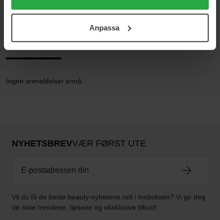
användningen av cookies. Du kan när som helst återkalla
Yvresse
ditt samtycke. För mer information se vår Cookie Policy
Anpassa
samt vår Integritetspolicy.
Anmeldelser (0)
Spørsmål og svar (0)
Ingen anmeldelser ennå
NYHETSBREV
VÆR FØRST UTE
Vil du få de beste beauty-nyhetene rett i innboksen? Vi gir deg
de siste trendene, tipsene og eksklusive tilbud!